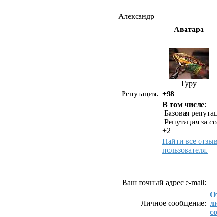
Александр
Аватара
Гуру
Репутация:
+98
В том числе
:
Базовая репутац
Репутация за с
+2
Найти все отзы
пользователя.
Как связаться с Але
Ваш точный адрес e-mail:
О
Личное сообщение:
л
с