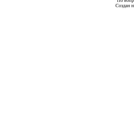
По вопр
Создан н