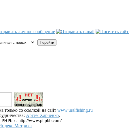
а только со ссылкой на сайт
www.uralfishing.ru
рудничества:
Артём Харченко
.
 PHPbb - http://www.phpbb.com/