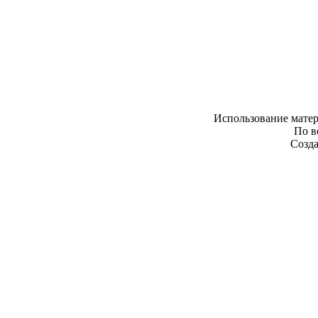
Использование матер
По в
Созда