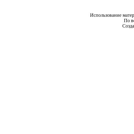
Использование матер
По в
Созда