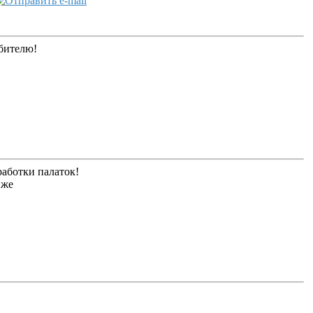
ебителю!
работки палаток!
 же