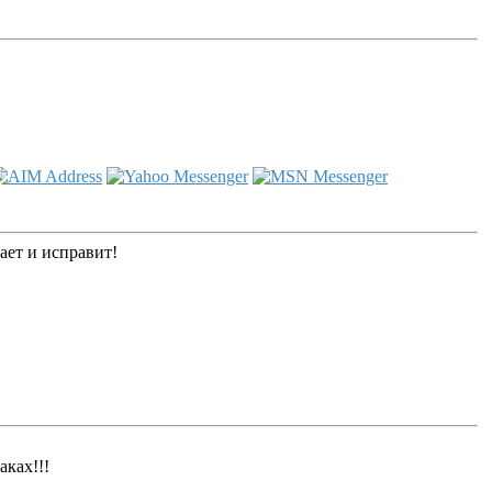
ет и исправит!
аках!!!