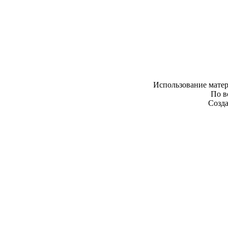
Использование матер
По в
Созда