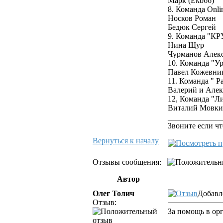
Марк (Ekb66)
8. Команда Onli
Носков Роман
Бедюк Сергей
9. Команда "КР
Нина Щур
Чурманов Алек
10. Команда "У
Павел Кожевни
11. Команда " Р
Валерий и Але
12, Команда "Л
Виталий Мовк
_____________
Звоните если чт
Вернуться к началу
Отзывы сообщения:
Автор
Олег Толич
Добавле
Отзыв:
За помощь в ор