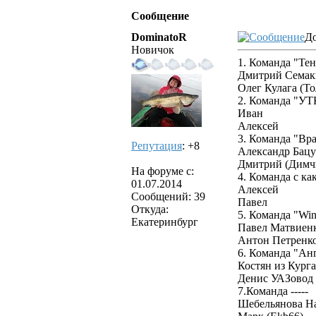
Сообщение
DominatoR
До
Новичок
1. Команда "Т
Дмитрий Семак
Олег Кулага (То
2. Команда "УТ
Иван
Алексей
3. Команда "Вра
Репутация
: +8
Александр Бацу
Дмитрий (Димч
На форуме с:
4. Команда с ка
01.07.2014
Алексей
Сообщений: 39
Павел
Откуда:
5. Команда "Wi
Екатеринбург
Павел Матвиен
Антон Петренк
6. Команда "Ан
Костян из Кург
Денис УАЗовод
7.Команда -----
Шебельянова На