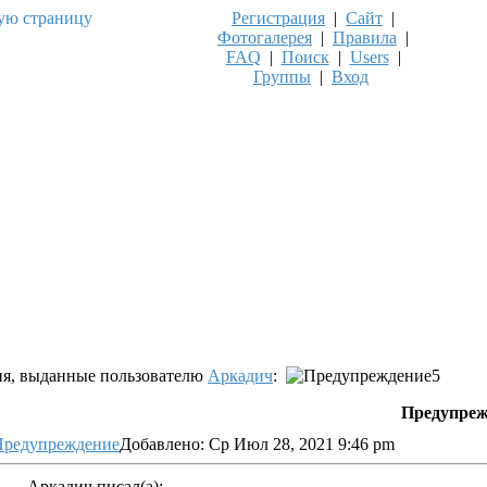
Регистрация
|
Сайт
|
Фотогалерея
|
Правила
|
FAQ
|
Поиск
|
Users
|
Группы
|
Вход
я, выданные пользователю
Аркадич
:
5
Предупреж
Добавлено: Ср Июл 28, 2021 9:46 pm
Аркадич писал(а):