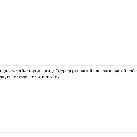
я дискуссий/споров в виде "передергиваний" высказываний собе
жащие "наезды" на личности;