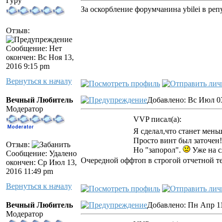
Гуру
За оскорбление форумчанина ybilei в ре
Отзыв:
Сообщение: Нет
окончен: Вс Ноя 13,
2016 9:15 pm
Вернуться к началу
Вечный Любитель
Добавлено: Вс Июл 03
Модератор
VVP писал(а):
Я сделал,что станет мень
Просто винт был заточен
Отзыв:
Но "запорол".
Уже на с
Сообщение: Удалено
Очередной оффтоп в строгой отчетной те
окончен: Ср Июл 13,
2016 11:49 pm
Вернуться к началу
Вечный Любитель
Добавлено: Пн Апр 11
Модератор