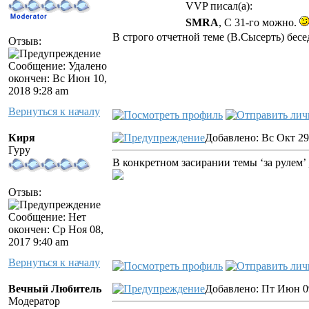
VVP писал(а):
SMRA
, С 31-го можно.
В строго отчетной теме (В.Сысерть) бесе
Отзыв:
Сообщение: Удалено
окончен: Вс Июн 10,
2018 9:28 am
Вернуться к началу
Киря
Добавлено: Вс Окт 29
Гуру
В конкретном засирании темы ‘за рулем’ 
Отзыв:
Сообщение: Нет
окончен: Ср Ноя 08,
2017 9:40 am
Вернуться к началу
Вечный Любитель
Добавлено: Пт Июн 09
Модератор