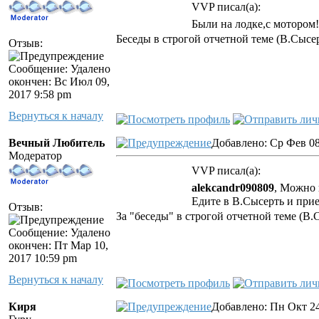
VVP писал(а):
Были на лодке,с мотором
Беседы в строгой отчетной теме (В.Сысер
Отзыв:
Сообщение: Удалено
окончен: Вс Июл 09,
2017 9:58 pm
Вернуться к началу
Вечный Любитель
Добавлено: Ср Фев 08
Модератор
VVP писал(а):
alekcandr090809
, Можно 
Едите в В.Сысерть и при
Отзыв:
За "беседы" в строгой отчетной теме (В.
Сообщение: Удалено
окончен: Пт Мар 10,
2017 10:59 pm
Вернуться к началу
Киря
Добавлено: Пн Окт 24