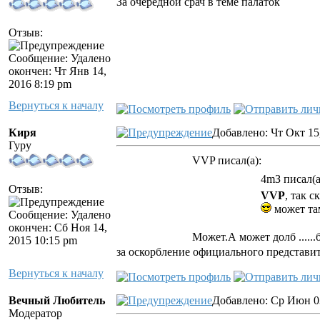
За очередной срач в теме палаток
Отзыв:
Сообщение: Удалено
окончен: Чт Янв 14,
2016 8:19 pm
Вернуться к началу
Киря
Добавлено: Чт Окт 15
Гуру
VVP писал(а):
4mЗ писал(а
Отзыв:
VVP
, так 
может та
Сообщение: Удалено
окончен: Сб Ноя 14,
Может.А может долб ......
2015 10:15 pm
за оскорбление официального представи
Вернуться к началу
Вечный Любитель
Добавлено: Ср Июн 03
Модератор