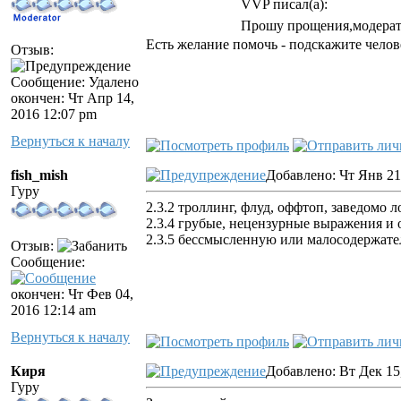
VVP писал(а):
Прошу прощения,модератор
Есть желание помочь - подскажите челове
Отзыв:
Сообщение: Удалено
окончен: Чт Апр 14,
2016 12:07 pm
Вернуться к началу
fish_mish
Добавлено: Чт Янв 21
Гуру
2.3.2 троллинг, флуд, оффтоп, заведомо
2.3.4 грубые, нецензурные выражения и 
2.3.5 бессмысленную или малосодержате
Отзыв:
Сообщение:
окончен: Чт Фев 04,
2016 12:14 am
Вернуться к началу
Киря
Добавлено: Вт Дек 15
Гуру