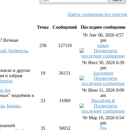
Найти сообщения без ответов
Темы
Сообщений
Последнее сообщение
Чт Авг 06, 2026 4:57
то? Вечные
pm
258
127119
юрыч
ный Любитель
,
Чт Июл 30, 2026 6:39
pm
ловли и другие
19
26151
Акселерат
м и озёрам
битель
х баз
Чт Июн 11, 2026 9:09
тных" водоёмов и
am
23
11060
Инсайдер К
ль
,
Батька-
Чт Мар 19, 2026 6:54
pm
мпанией
35
50652
Dru