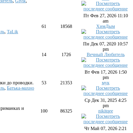
битель
,
Givik
,
Пт Фев 27, 2026 11:10
am
61
18568
ХимДым
ль
,
TaLik
Пн Дек 07, 2020 10:57
pm
14
1726
Вечный Любитель
Вт Фев 17, 2026 1:50
pm
шки до проводки.
53
21353
мук
ль
,
Батька-махно
Ср Дек 31, 2025 4:25
pm
приманках и
100
86325
nikitqee
Чт Май 07, 2026 2:21