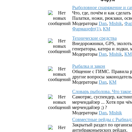
Рыболовное снаряжение и с
Что, где, почём и как сделат
Палатки, ножи, рюкзаки, осв
Модераторы
Dan
,
Mishik
,
Фар
Фармацефт(1)
,
КМ
Технические средства
Внедорожники, GPS, эхолоты
генераторы, катера и лодки, м
Модераторы
Dan
,
Mishik
,
КМ
Рыбалка и закон
Общение с ГИМС. Правила р
другие вопросы законодатель
Модераторы
Dan
,
КМ
Словарь рыболова. Что такое .
Самотряс, суспендер, кастинг
мерчендайзер ... Хотя при чё
мерчендайзер ;) ?
Модераторы
Dan
,
Mishik
Совместные рейды с Рыбнад
Закрытый раздел по организ
антибраконьерских рейдах.