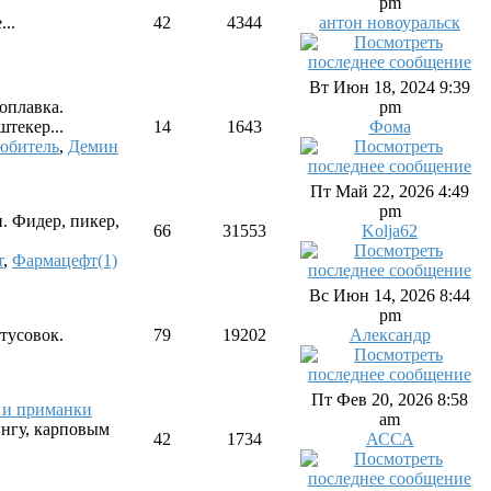
pm
..
42
4344
антон новоуральск
Вт Июн 18, 2024 9:39
оплавка.
pm
штекер...
14
1643
Фома
юбитель
,
Демин
Пт Май 22, 2026 4:49
pm
и. Фидер, пикер,
66
31553
Kolja62
т
,
Фармацефт(1)
Вс Июн 14, 2026 8:44
pm
тусовок.
79
19202
Александр
Пт Фев 20, 2026 8:58
и и приманки
am
ингу, карповым
42
1734
АССА