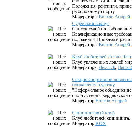
спортсменам. Списки сборны
Положения, рейтинги, прика
рыболовному спорту.
Модераторы
Волков Андрей
Судейский корпус
Список судей по рыболовном
Квалификационные требован
положения. Приказы и распо
Модераторы
Волков Андрей
Клуб Любителей Ловли Лещ
Клуб увлеченных ловлей ми
Модераторы
alexcuck
,
Паша-У
Секция спортивной ловли н
поплавочную удочку
"Неформальное объединение
спортсменов Свердловской о
Модератор
Волков Андрей
Спиннинговый клуб
Клуб любителей спиннинга.
Модератор
KOX