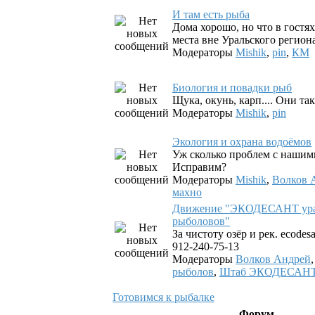
И там есть рыба
Дома хорошо, но что в гостях
места вне Уральского региона
Модераторы
Mishik
,
pin
,
КМ
Биология и повадки рыб
Щука, окунь, карп.... Они так
Модераторы
Mishik
,
pin
Экология и охрана водоёмов
Уж сколько проблем с нашим
Исправим?
Модераторы
Mishik
,
Волков 
махно
Движение "ЭКОДЕСАНТ ура
рыболовов"
За чистоту озёр и рек. ecodesa
912-240-75-13
Модераторы
Волков Андрей
рыболов
,
Штаб ЭКОДЕСАН
Готовимся к рыбалке
Форум