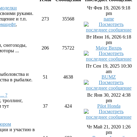
амоделки
Чт Фев 19, 2026 9:18
ь своими руками.
pm
ещение и т.п.
273
35568
name
мацефт
,
Вт Июн 16, 2026 6:18
pm
, снегоходы,
206
75722
Major Вихрь
оторы ...
Пт Сен 19, 2025 10:30
am
ыболовства и
51
4638
BUMZ
ства в рыбалке.
.. ?
Вс Янв 30, 2022 4:38
, троллинг,
pm
м тут
37
424
Pilot Honda
зором
Чт Май 21, 2020 1:26
ации и участию в
pm