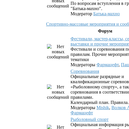
По вопросам вступления в гр
"Батька-махно".
Модератор
Батька-махно
Спортивно-массовые мероприятия и соо
Форум
Фестивали, мастер-классы, с
выставки и прочие мероприя
Фестивали и соревнования 
правилам. Прочие мероприя
тематики
Модераторы
Фармацефт
,
Паш
Соревнования
Официальные разрядные и
квалификационные соревнов
«Рыболовному спорту», а так
соревнования в соответствии
правилами.
Календарный план. Правила
Модераторы
Mishik
,
Волков 
Фармацефт
Рыболовный спорт
Официальная информация р