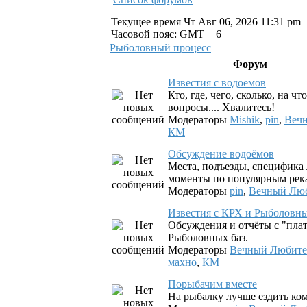
Текущее время Чт Авг 06, 2026 11:31 pm
Часовой пояс: GMT + 6
Рыболовный процесс
Форум
Известия с водоемов
Кто, где, чего, сколько, на ч
вопросы.... Хвалитесь!
Модераторы
Mishik
,
pin
,
Веч
КМ
Обсуждение водоёмов
Места, подъезды, специфика 
моменты по популярным река
Модераторы
pin
,
Вечный Лю
Известия с КРХ и Рыболовны
Обсуждения и отчёты с "пла
Рыболовных баз.
Модераторы
Вечный Любите
махно
,
КМ
Порыбачим вместе
На рыбалку лучше ездить ко