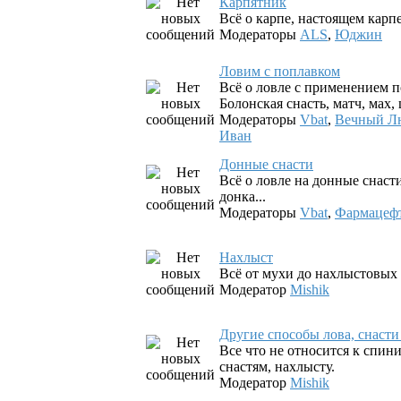
Карпятник
Всё о карпе, настоящем карпе.
Модераторы
ALS
,
Юджин
Ловим с поплавком
Всё о ловле с применением п
Болонская снасть, матч, мах, 
Модераторы
Vbat
,
Вечный Л
Иван
Донные снасти
Всё о ловле на донные снаст
донка...
Модераторы
Vbat
,
Фармацеф
Нахлыст
Всё от мухи до нахлыстовых 
Модератор
Mishik
Другие способы лова, снаст
Все что не относится к спин
снастям, нахлысту.
Модератор
Mishik