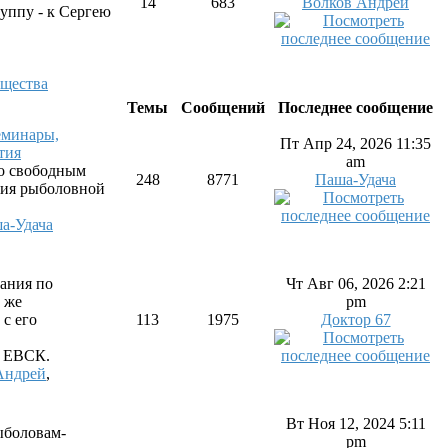
14
683
Волков Андрей
уппу - к Сергею
бщества
Темы
Сообщений
Последнее сообщение
еминары,
Пт Апр 24, 2026 11:35
тия
am
по свободным
248
8771
Паша-Удача
тия рыболовной
а-Удача
ания по
Чт Авг 06, 2026 2:21
 же
pm
 с его
113
1975
Доктор 67
. ЕВСК.
Андрей
,
Вт Ноя 12, 2024 5:11
ыболовам-
pm