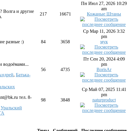
Пн Июл 27, 2026 10:29
am
? Волга и другие
217
16671
Кожаные Штаны
.
Ср Мар 11, 2026 3:32
pm
ие разные :)
84
3658
мук
Пт Сен 20, 2024 4:09
и водоёмами...
pm
56
4735
BorisAr
Андрей
,
Батька-
льских
Ср Май 07, 2025 11:41
pm
nt@bk.ru тел. 8-
98
3848
naturproduct
,
Уральский
ТА
Темы
Сообщений
Последнее сообщение