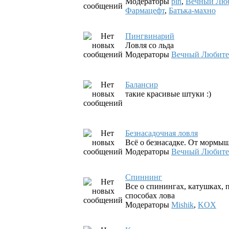
Модераторы
pin
,
Вечный Лю
Фармацефт
,
Батька-махно
Пингвинарий
Ловля со льда
Модераторы
Вечный Любите
Балансир
такие красивые штуки :)
Безнасадочная ловля
Всё о безнасадке. От мормы
Модераторы
Вечный Любите
Спиннинг
Все о спинингах, катушках, 
способах лова
Модераторы
Mishik
,
KOX