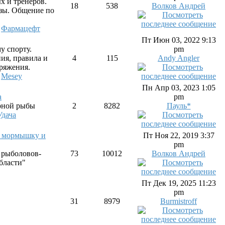
х и тренеров.
18
538
Волков Андрей
зы. Общение по
,
Фармацефт
Пт Июн 03, 2022 9:13
у спорту.
pm
ия, правила и
4
115
Andy Angler
ряжения.
,
Mesey
Пн Апр 03, 2023 1:05
а
pm
рной рыбы
2
8282
Пауль*
дача
а мормышку и
Пт Ноя 22, 2019 3:37
pm
 рыболовов-
73
10012
Волков Андрей
бласти"
Пт Дек 19, 2025 11:23
pm
31
8979
Burmistroff