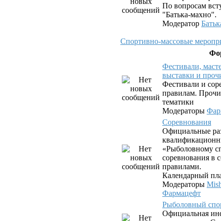
По вопросам вст
"Батька-махно".
Модератор
Батьк
Спортивно-массовые меропри
Фо
Фестивали, маст
выставки и проч
Фестивали и сор
правилам. Прочи
тематики
Модераторы
Фар
Соревнования
Официальные ра
квалификационн
«Рыболовному сп
соревнования в с
правилами.
Календарный пла
Модераторы
Mis
Фармацефт
Рыболовный спо
Официальная ин