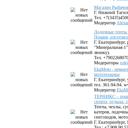
Магазин Рыбачок
Г. Нижний Тагил,
Тел. +7(3435)450
Модератор
Alexa
Лодочные тенты 
Пошив, изготовл
Г. Екатеринбург,
"Минеральная-1"
звонку).
Тел. +790226807
Модераторы
vok
EkaMoto - ремон
мототехники
Г. Екатеринбург, 
тел. 361-94-94. 
Модератор
EkaMo
ТЕРНИКС – поши
спорта, отдыха, 
Тенты, чехлы, су
катеров, лодочн
снегоходов, мото
Г. Екатеринбург, 
Тел.: +7 908 90 5