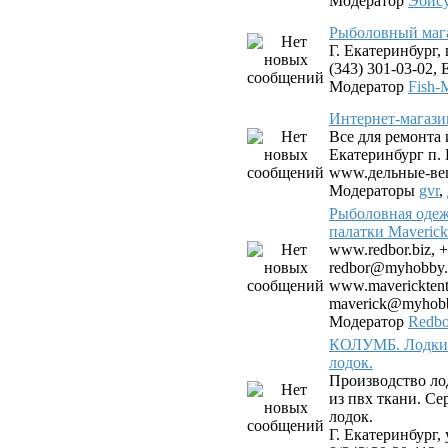
Модератор
Эбис
Рыболовный мага
Г. Екатеринбург, 
(343) 301-03-02, E
Модератор
Fish-
Интернет-магази
Все для ремонта 
Екатеринбург п.
www.дельные-ве
Модераторы
gvr
,
Рыболовная одеж
палатки Maverick
www.redbor.biz, +
redbor@myhobby.
www.mavericktent.
maverick@myhobb
Модератор
Redbo
КОЛУМБ. Лодки 
лодок.
Производство ло
из пвх ткани. С
лодок.
Г. Екатеринбург, 