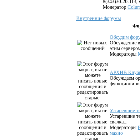
8(343)30-20-113,
Модератор
Colu
Внутренние форумы
Фо
Обсудим фор
Обсуждение в
этим серверо
Модераторы
АРХИВ Клубн
Обсуждаем о
функциониров
Устаревшие 
Устаревшие те
свалка...
Модераторы
махно