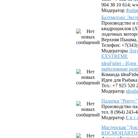
904 38 10 614; ww
Модератор
Фабр
Балтмоторс Экс
Производство и 
квадроциклов (AT
лодочных моторов
Верхняя Пышма, у
Телефон: +7(343)
Модераторы
Лог
EXSTREME
ideaFisher - Иде
рыболовные разр
Команда ideaFis
Идеи для Рыбака
Тел.: +7 925 520 
Модератор
ideafi
Палатки "Рипус"
Производство па
тел. 8 (964) 243-
Модератор
Е в г 
Мастерская "Док
КОСМОНАВТОВ. 