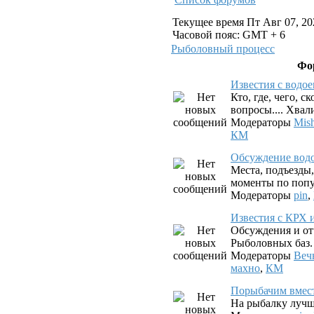
Текущее время Пт Авг 07, 20
Часовой пояс: GMT + 6
Рыболовный процесс
Фо
Известия с водо
Кто, где, чего, с
вопросы.... Хвал
Модераторы
Mis
КМ
Обсуждение вод
Места, подъезды
моменты по попу
Модераторы
pin
,
Известия с КРХ 
Обсуждения и от
Рыболовных баз.
Модераторы
Веч
махно
,
КМ
Порыбачим вмес
На рыбалку лучш