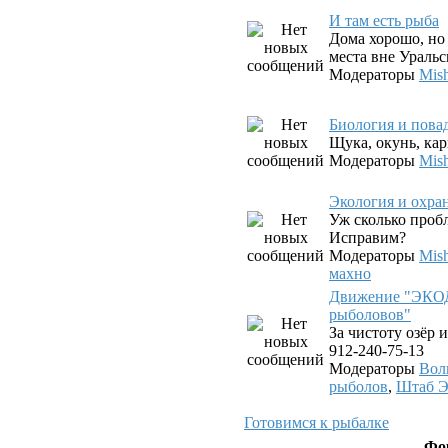
И там есть рыба
Дома хорошо, но 
места вне Уральс
Модераторы
Mis
Биология и пова
Щука, окунь, карп
Модераторы
Mis
Экология и охра
Уж сколько проб
Исправим?
Модераторы
Mis
махно
Движение "ЭКО
рыболовов"
За чистоту озёр и
912-240-75-13
Модераторы
Вол
рыболов
,
Штаб 
Готовимся к рыбалке
Фо