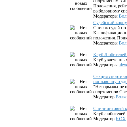
спортсменам. Сп
Положения, рейт
рыболовному спо
Модераторы
Вол
Судейский корпу
Список судей по
Квалификационны
положения. Прик
Модераторы
Вол
Клуб Любителей
Клуб увлеченны
Модераторы
alex
Секция спортив
поплавочную уд
"Неформальное о
спортсменов Све
Модератор
Волк
Спиннинговый к
Клуб любителей 
Модератор
KOX