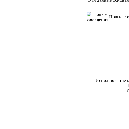
Эти данные основан
Новые со
Использование м
С