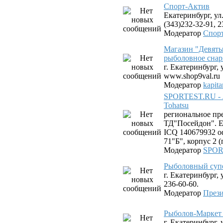
Спорт-Актив
Екатеринбург, ул.
(343)232-32-91, 2
Модератор
Спор
Магазин "Девяты
рыболовное снар
г. Екатеринбург, 
www.shop9val.ru
Модератор
kapit
SPORTEST.RU - 
Tohatsu
региональное пр
ТД"Посейдон". Ек
ICQ 140679932 оф
71"Б", корпус 2 
Модератор
SPOR
Рыболовный суп
г. Екатеринбург, 
236-60-60.
Модератор
Прези
Рыболов-Маркет 
г. Екатеринбург,