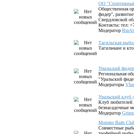
ОО "Спортивный
Общественная о
фидер", развити
Свердловской об
Контакты: тел: +
Модератор
RinAt
Тагильская рыбо
Тагильчане и кто 
Уральский фиде
Региональная об
"Уральский фиде
Модераторы
Vba
Уральский клуб 
Клуб любителей 
безнасадочные 
Модератор
Grigu
Monster Baits C
Совместные рыб
трофейной рыбы 