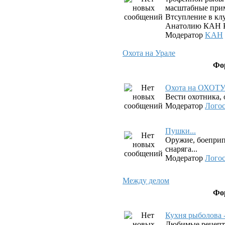
масштабные прим
Втсупление в клу
Анатолию КАН К
Модератор
KAH
Охота на Урале
Фо
Охота на ОХОТ
Вести охотника, 
Модератор
Лого
Пушки...
Оружие, боеприп
снаряга...
Модератор
Лого
Между делом
Фо
Кухня рыболова 
Любимые рецепт