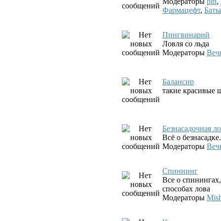
Модераторы
pin
,
Фармацефт
,
Бать
Пингвинарий
Ловля со льда
Модераторы
Веч
Балансир
такие красивые ш
Безнасадочная л
Всё о безнасадк
Модераторы
Веч
Спиннинг
Все о спинингах
способах лова
Модераторы
Mis