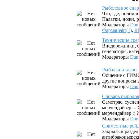
Рыболовное снар
Что, где, почём 
Палатки, ножи, р
Модераторы
Dan
Фармацефт(1)
,
К
Технические сре
Внедорожники, G
генераторы, катер
Модераторы
Dan
Рыбалка и закон
Общение с ГИМС
другие вопросы з
Модераторы
Dan
Словарь рыболова.
Самотряс, суспен
мерчендайзер ...
мерчендайзер ;) ?
Модераторы
Dan
Совместные рей
Закрытый раздел
антибраконьерск