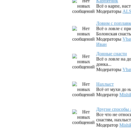
Карпятник
Всё о карпе, наст
Модераторы
AL
Ловим с поплав
Всё о ловле с п
Болонская снасть,
Модераторы
Vba
Иван
Донные снасти
Всё о ловле на д
донка...
Модераторы
Vba
Нахлыст
Всё от мухи до 
Модератор
Mishi
Другие способы 
Все что не относ
снастям, нахлыст
Модератор
Mishi