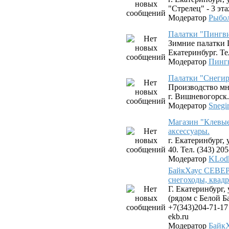
"Стрелец" - 3 эта
Модератор
Рыбо
Палатки "Пингв
Зимние палатки 
Екатеринбург. Тел
Модератор
Пинг
Палатки "Снегир
Производство мн
г. Вишневогорск.
Модератор
Snegi
Магазин "Клевые
аксессуары.
г. Екатеринбург,
40. Тел. (343) 20
Модератор
KLod
БайкХаус СЕВЕР 
снегоходы, квад
Г. Екатеринбург,
(рядом с Белой Б
+7(343)204-71-17
ekb.ru
Модератор
Байк