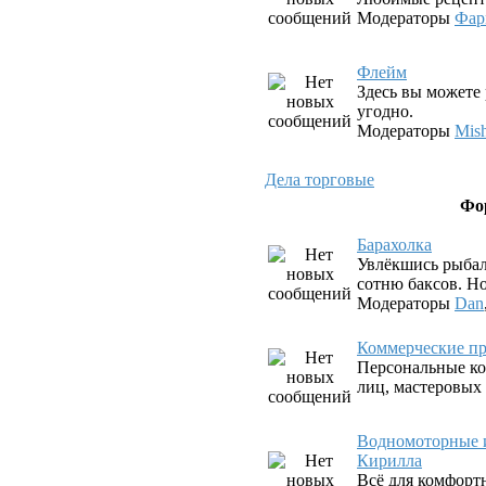
Модераторы
Фар
Флeйм
Здесь вы можете 
угодно.
Модераторы
Mis
Дела торговые
Фо
Барахолка
Увлёкшись рыбал
сотню баксов. Но
Модераторы
Dan
Коммерческие пр
Персональные ко
лиц, мастеровых
Водномоторные и
Кирилла
Всё для комфорт