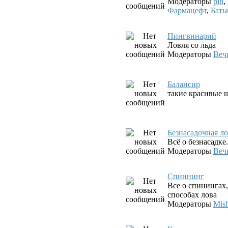
Модераторы
pin
,
Фармацефт
,
Бать
Пингвинарий
Ловля со льда
Модераторы
Веч
Балансир
такие красивые ш
Безнасадочная л
Всё о безнасадк
Модераторы
Веч
Спиннинг
Все о спинингах
способах лова
Модераторы
Mis