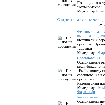
По вопросам вст
"Батька-махно".
Модератор
Батьк
Спортивно-массовые меропри
Фо
Фестивали, маст
выставки и проч
Фестивали и сор
правилам. Прочи
тематики
Модераторы
Фар
Соревнования
Официальные ра
квалификационн
«Рыболовному сп
соревнования в с
правилами.
Календарный пла
Модераторы
Mis
Фармацефт
Рыболовный спо
Официальная ин