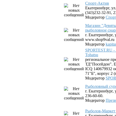
Спорт-Актив
Екатеринбург, ул.
(343)232-32-91, 2
Модератор
Спор
Магазин "Девяты
рыболовное снар
г. Екатеринбург, 
www.shop9val.ru
Модератор
kapit
SPORTEST.RU - 
Tohatsu
региональное пр
ТД"Посейдон". Ек
ICQ 140679932 оф
71"Б", корпус 2 
Модератор
SPOR
Рыболовный суп
г. Екатеринбург, 
236-60-60.
Модератор
Прези
Рыболов-Маркет 
г. Екатеринбург,