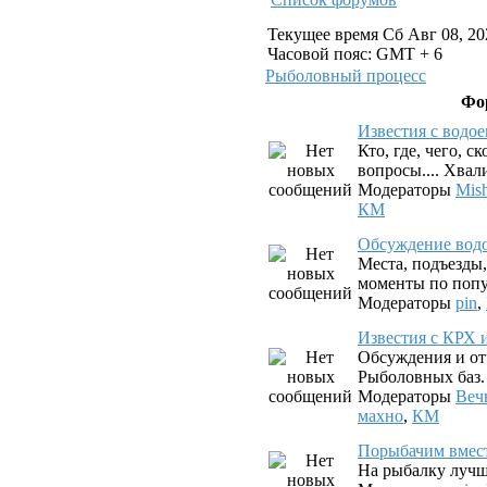
Текущее время Сб Авг 08, 20
Часовой пояс: GMT + 6
Рыболовный процесс
Фо
Известия с водо
Кто, где, чего, с
вопросы.... Хвал
Модераторы
Mis
КМ
Обсуждение вод
Места, подъезды
моменты по попу
Модераторы
pin
,
Известия с КРХ 
Обсуждения и от
Рыболовных баз.
Модераторы
Веч
махно
,
КМ
Порыбачим вмес
На рыбалку лучш