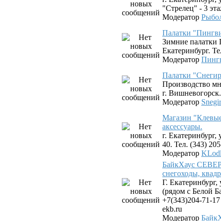
"Стрелец" - 3 эта
Модератор
Рыбо
Палатки "Пингв
Зимние палатки 
Екатеринбург. Тел
Модератор
Пинг
Палатки "Снегир
Производство мн
г. Вишневогорск.
Модератор
Snegi
Магазин "Клевые
аксессуары.
г. Екатеринбург,
40. Тел. (343) 20
Модератор
KLod
БайкХаус СЕВЕР 
снегоходы, квад
Г. Екатеринбург,
(рядом с Белой Б
+7(343)204-71-17
ekb.ru
Модератор
Байк