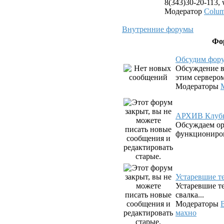
8(343)30-20-113,
Модератор
Colu
Внутренние форумы
Фо
Обсудим фор
Обсуждение в
этим серверо
Модераторы
АРХИВ Клубн
Обсуждаем о
функциониров
Устаревшие 
Устаревшие те
свалка...
Модераторы
махно