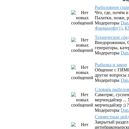
Рыболовное снар
Что, где, почём 
Палатки, ножи, р
Модераторы
Dan
Фармацефт(1)
,
К
Технические сре
Внедорожники, G
генераторы, катер
Модераторы
Dan
Рыбалка и закон
Общение с ГИМС
другие вопросы з
Модераторы
Dan
Словарь рыболова.
Самотряс, суспен
мерчендайзер ...
мерчендайзер ;) ?
Модераторы
Dan
Совместные рей
Закрытый раздел
антибраконьерск