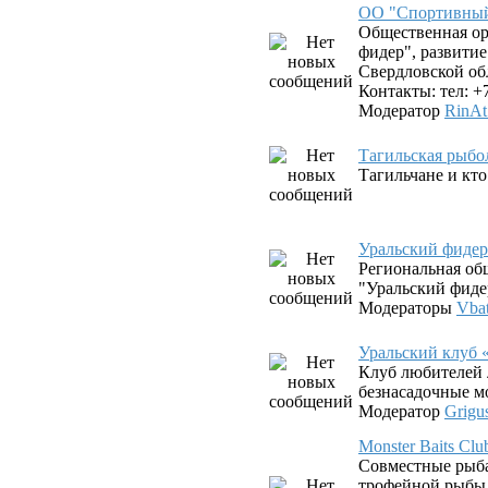
ОО "Спортивный
Общественная о
фидер", развити
Свердловской об
Контакты: тел: +
Модератор
RinAt
Тагильская рыбо
Тагильчане и кто 
Уральский фиде
Региональная об
"Уральский фиде
Модераторы
Vba
Уральский клуб 
Клуб любителей 
безнасадочные 
Модератор
Grigu
Monster Baits C
Совместные рыб
трофейной рыбы 