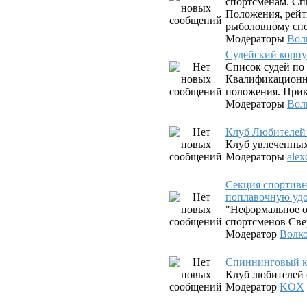
спортсменам. Сп
Положения, рейт
рыболовному спо
Модераторы
Вол
Судейский корпу
Список судей по
Квалификационны
положения. Прик
Модераторы
Вол
Клуб Любителей
Клуб увлеченны
Модераторы
alex
Секция спортив
поплавочную уд
"Неформальное о
спортсменов Све
Модератор
Волк
Спиннинговый к
Клуб любителей 
Модератор
KOX