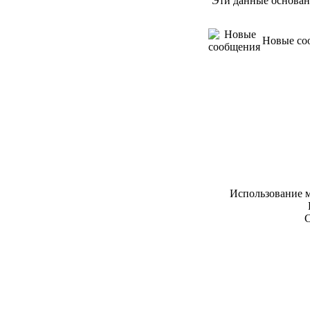
Эти данные основан
Новые со
Использование м
С