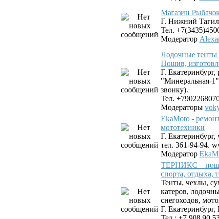
Магазин Рыбачок
Г. Нижний Тагил,
Тел. +7(3435)450
Модератор
Alexa
Лодочные тенты 
Пошив, изготовл
Г. Екатеринбург,
"Минеральная-1"
звонку).
Тел. +790226807
Модераторы
vok
EkaMoto - ремон
мототехники
Г. Екатеринбург, 
тел. 361-94-94. 
Модератор
EkaMo
ТЕРНИКС – поши
спорта, отдыха, 
Тенты, чехлы, су
катеров, лодочн
снегоходов, мото
Г. Екатеринбург, 
Тел.: +7 908 90 5