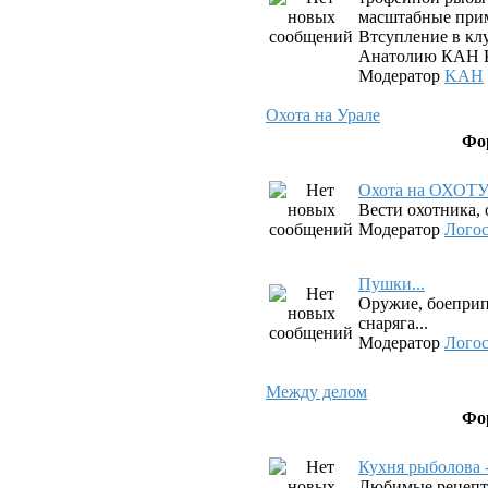
масштабные прим
Втсупление в клу
Анатолию КАН К
Модератор
KAH
Охота на Урале
Фо
Охота на ОХОТ
Вести охотника, 
Модератор
Лого
Пушки...
Оружие, боеприп
снаряга...
Модератор
Лого
Между делом
Фо
Кухня рыболова 
Любимые рецепт