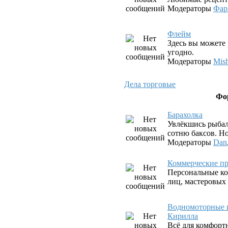
Модераторы
Фар
Флeйм
Здесь вы можете 
угодно.
Модераторы
Mis
Дела торговые
Фо
Барахолка
Увлёкшись рыбал
сотню баксов. Но
Модераторы
Dan
Коммерческие пр
Персональные ко
лиц, мастеровых
Водномоторные и
Кирилла
Всё для комфорт