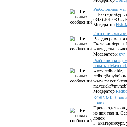
Модератор
Эбис
Рыболовный мага
Г. Екатеринбург, 
(343) 301-03-02, E
Модератор
Fish-
Интернет-магази
Все для ремонта 
Екатеринбург п.
www.дельные-ве
Модераторы
gvr
,
Рыболовная одеж
палатки Maverick
www.redbor.biz, +
redbor@myhobby.
www.mavericktent.
maverick@myhobb
Модератор
Redbo
КОЛУМБ. Лодки 
лодок.
Производство ло
из пвх ткани. С
лодок.
Г. Екатеринбург, 