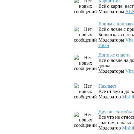
Карпятник
Всё о карпе, наст
Модераторы
AL
Ловим с поплав
Всё о ловле с п
Болонская снасть,
Модераторы
Vba
Иван
Донные снасти
Всё о ловле на д
донка...
Модераторы
Vba
Нахлыст
Всё от мухи до 
Модератор
Mishi
Другие способы 
Все что не относ
снастям, нахлыст
Модератор
Mishi