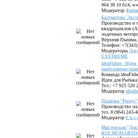
904 38 10 614; ww
Модератор
Фабр
Балтмоторс Экс
Производство и 
квадроциклов (AT
лодочных моторов
Верхняя Пышма, у
Телефон: +7(343)
Модераторы
Лог
EXSTREME
ideaFisher - Иде
рыболовные разр
Команда ideaFis
Идеи для Рыбака
Тел.: +7 925 520 
Модератор
ideafi
Палатки "Рипус"
Производство па
тел. 8 (964) 243-
Модератор
Е в г 
Мастерская "Док
КОСМОНАВТОВ. 