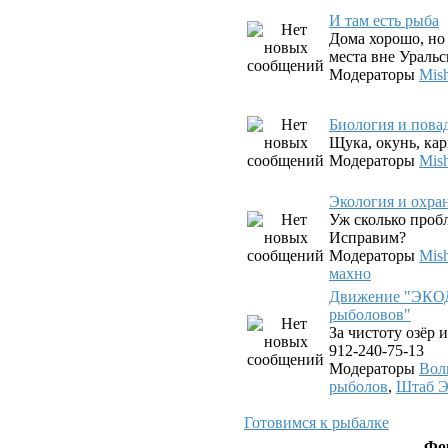
И там есть рыба
Дома хорошо, но 
места вне Уральс
Модераторы
Mis
Биология и пова
Щука, окунь, карп
Модераторы
Mis
Экология и охра
Уж сколько проб
Исправим?
Модераторы
Mis
махно
Движение "ЭКО
рыболовов"
За чистоту озёр и
912-240-75-13
Модераторы
Вол
рыболов
,
Штаб 
Готовимся к рыбалке
Фо