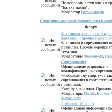
По вопросам вступления в гр
"Батька-махно".
Модератор
Батька-махно
Спортивно-массовые мероприятия и соо
Форум
Фестивали, мастер-классы, с
выставки и прочие мероприя
Фестивали и соревнования 
правилам. Прочие мероприя
тематики
Модераторы
Фармацефт
,
Паш
Соревнования
Официальные разрядные и
квалификационные соревнов
«Рыболовному спорту», а так
соревнования в соответствии
правилами.
Календарный план. Правила
Модераторы
Mishik
,
Волков 
Фармацефт
Рыболовный спорт
Официальная информация р