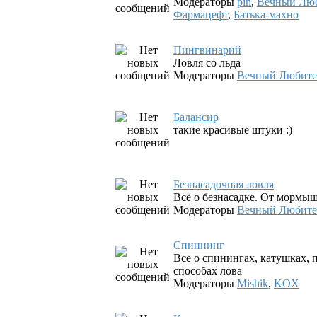
Модераторы
pin
,
Вечный Лю
Фармацефт
,
Батька-махно
Пингвинарий
Ловля со льда
Модераторы
Вечный Любите
Балансир
такие красивые штуки :)
Безнасадочная ловля
Всё о безнасадке. От мормы
Модераторы
Вечный Любите
Спиннинг
Все о спинингах, катушках, 
способах лова
Модераторы
Mishik
,
KOX