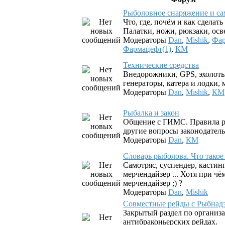
Рыболовное снаряжение и с
Что, где, почём и как сделат
Палатки, ножи, рюкзаки, осв
Модераторы
Dan
,
Mishik
,
Фар
Фармацефт(1)
,
КМ
Технические средства
Внедорожники, GPS, эхолоты
генераторы, катера и лодки, м
Модераторы
Dan
,
Mishik
,
КМ
Рыбалка и закон
Общение с ГИМС. Правила р
другие вопросы законодатель
Модераторы
Dan
,
КМ
Словарь рыболова. Что такое .
Самотряс, суспендер, кастинг
мерчендайзер ... Хотя при чё
мерчендайзер ;) ?
Модераторы
Dan
,
Mishik
Совместные рейды с Рыбнад
Закрытый раздел по организ
антибраконьерских рейдах.