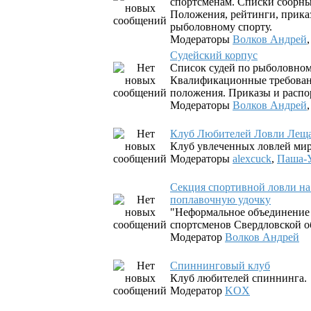
спортсменам. Списки сборны
Положения, рейтинги, прика
рыболовному спорту.
Модераторы
Волков Андрей
Судейский корпус
Список судей по рыболовном
Квалификационные требован
положения. Приказы и распо
Модераторы
Волков Андрей
Клуб Любителей Ловли Лещ
Клуб увлеченных ловлей ми
Модераторы
alexcuck
,
Паша-У
Секция спортивной ловли н
поплавочную удочку
"Неформальное объединение
спортсменов Свердловской о
Модератор
Волков Андрей
Спиннинговый клуб
Клуб любителей спиннинга.
Модератор
KOX