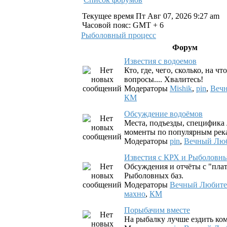
Текущее время Пт Авг 07, 2026 9:27 am
Часовой пояс: GMT + 6
Рыболовный процесс
Форум
Известия с водоемов
Кто, где, чего, сколько, на ч
вопросы.... Хвалитесь!
Модераторы
Mishik
,
pin
,
Веч
КМ
Обсуждение водоёмов
Места, подъезды, специфика 
моменты по популярным река
Модераторы
pin
,
Вечный Лю
Известия с КРХ и Рыболовны
Обсуждения и отчёты с "пла
Рыболовных баз.
Модераторы
Вечный Любите
махно
,
КМ
Порыбачим вместе
На рыбалку лучше ездить ко