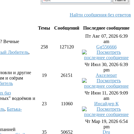
Найти сообщения без ответов
Темы
Сообщений
Последнее сообщение
Пт Авг 07, 2026 6:39
то? Вечные
am
258
127120
Gg556666
ный Любитель
,
Чт Июл 30, 2026 6:39
pm
ловли и другие
19
26151
Акселерат
м и озёрам
битель
х баз
Чт Июн 11, 2026 9:09
тных" водоёмов и
am
23
11060
Инсайдер К
ль
,
Батька-
Чт Мар 19, 2026 6:54
pm
мпанией
35
50652
Dru