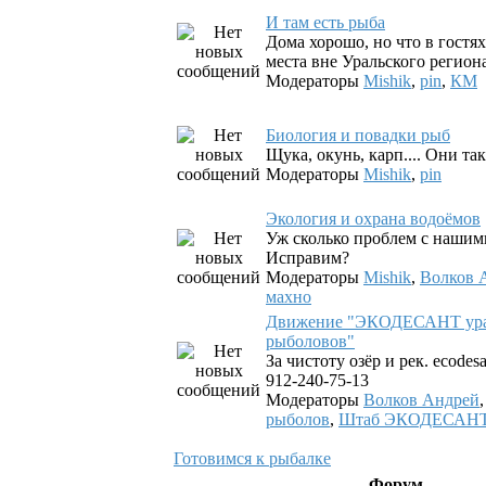
И там есть рыба
Дома хорошо, но что в гостях
места вне Уральского региона
Модераторы
Mishik
,
pin
,
КМ
Биология и повадки рыб
Щука, окунь, карп.... Они так
Модераторы
Mishik
,
pin
Экология и охрана водоёмов
Уж сколько проблем с нашим
Исправим?
Модераторы
Mishik
,
Волков 
махно
Движение "ЭКОДЕСАНТ ура
рыболовов"
За чистоту озёр и рек. ecodesa
912-240-75-13
Модераторы
Волков Андрей
рыболов
,
Штаб ЭКОДЕСАН
Готовимся к рыбалке
Форум