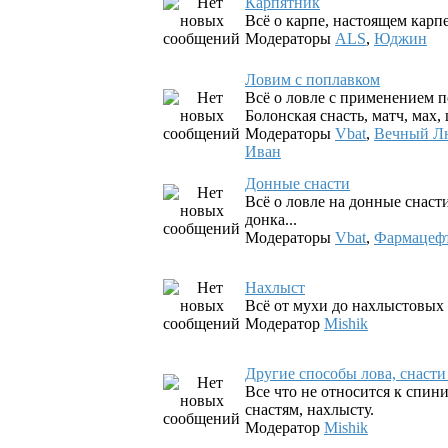
Карпятник
Всё о карпе, настоящем карпе.
Модераторы
ALS
,
Юджин
Ловим с поплавком
Всё о ловле с применением п
Болонская снасть, матч, мах, 
Модераторы
Vbat
,
Вечный Л
Иван
Донные снасти
Всё о ловле на донные снаст
донка...
Модераторы
Vbat
,
Фармацеф
Нахлыст
Всё от мухи до нахлыстовых 
Модератор
Mishik
Другие способы лова, снаст
Все что не относится к спин
снастям, нахлысту.
Модератор
Mishik