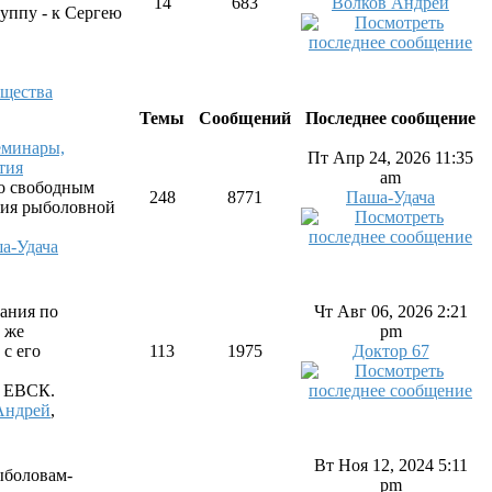
14
683
Волков Андрей
уппу - к Сергею
бщества
Темы
Сообщений
Последнее сообщение
еминары,
Пт Апр 24, 2026 11:35
тия
am
по свободным
248
8771
Паша-Удача
тия рыболовной
а-Удача
ания по
Чт Авг 06, 2026 2:21
 же
pm
 с его
113
1975
Доктор 67
. ЕВСК.
Андрей
,
Вт Ноя 12, 2024 5:11
ыболовам-
pm