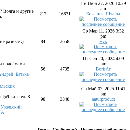
Пн Июл 27, 2026 10:29
am
? Волга и другие
217
16671
Кожаные Штаны
.
Ср Мар 11, 2026 3:32
pm
ие разные :)
84
3658
мук
Пт Сен 20, 2024 4:09
и водоёмами...
pm
56
4735
BorisAr
Андрей
,
Батька-
льских
Ср Май 07, 2025 11:41
pm
nt@bk.ru тел. 8-
98
3848
naturproduct
,
Уральский
ТА
Темы
Сообщений
Последнее сообщение