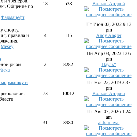
х и тренеров.
18
538
Волков Андрей
зы. Общение по
,
Фармацефт
Пт Июн 03, 2022 9:13
у спорту.
pm
ия, правила и
4
115
Andy Angler
ряжения.
,
Mesey
Пн Апр 03, 2023 1:05
а
pm
рной рыбы
2
8282
Пауль*
дача
а мормышку и
Пт Ноя 22, 2019 3:37
pm
 рыболовов-
73
10012
Волков Андрей
бласти"
Пт Авг 07, 2026 1:24
am
31
8980
al-karnaval