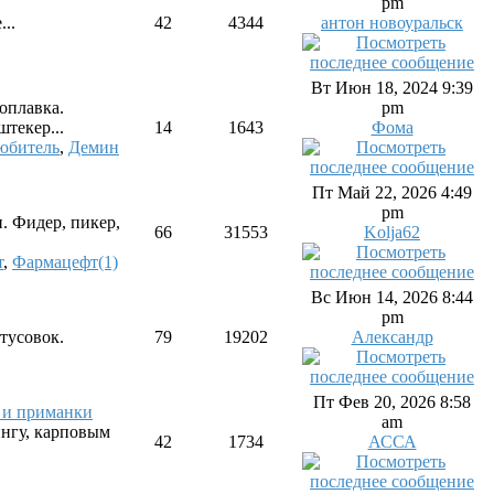
pm
..
42
4344
антон новоуральск
Вт Июн 18, 2024 9:39
оплавка.
pm
штекер...
14
1643
Фома
юбитель
,
Демин
Пт Май 22, 2026 4:49
pm
и. Фидер, пикер,
66
31553
Kolja62
т
,
Фармацефт(1)
Вс Июн 14, 2026 8:44
pm
тусовок.
79
19202
Александр
Пт Фев 20, 2026 8:58
и и приманки
am
ингу, карповым
42
1734
АССА