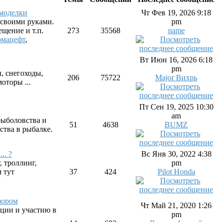
амоделки
Чт Фев 19, 2026 9:18
ь своими руками.
pm
ещение и т.п.
273
35568
name
мацефт
,
Вт Июн 16, 2026 6:18
pm
, снегоходы,
206
75722
Major Вихрь
оторы ...
Пт Сен 19, 2025 10:30
am
ыболовства и
51
4638
BUMZ
ства в рыбалке.
.. ?
Вс Янв 30, 2022 4:38
, троллинг,
pm
м тут
37
424
Pilot Honda
зором
Чт Май 21, 2020 1:26
ации и участию в
pm