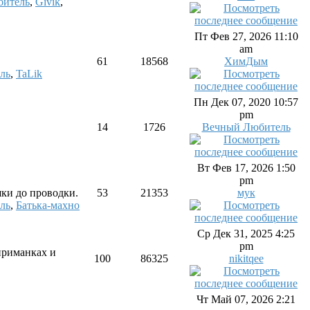
битель
,
Givik
,
Пт Фев 27, 2026 11:10
am
61
18568
ХимДым
ль
,
TaLik
Пн Дек 07, 2020 10:57
pm
14
1726
Вечный Любитель
Вт Фев 17, 2026 1:50
pm
шки до проводки.
53
21353
мук
ль
,
Батька-махно
Ср Дек 31, 2025 4:25
pm
приманках и
100
86325
nikitqee
Чт Май 07, 2026 2:21