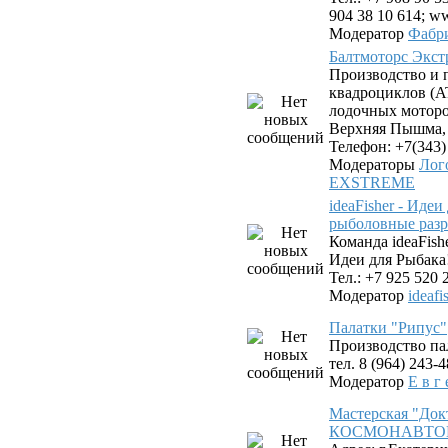
904 38 10 614; ww
Модератор
Фабр
Балтмоторс Экс
Производство и 
квадроциклов (AT
лодочных моторов
Верхняя Пышма, у
Телефон: +7(343)
Модераторы
Лог
EXSTREME
ideaFisher - Иде
рыболовные разр
Команда ideaFis
Идеи для Рыбака
Тел.: +7 925 520 
Модератор
ideafi
Палатки "Рипус"
Производство па
тел. 8 (964) 243-
Модератор
Е в г 
Мастерская "Док
КОСМОНАВТОВ. 