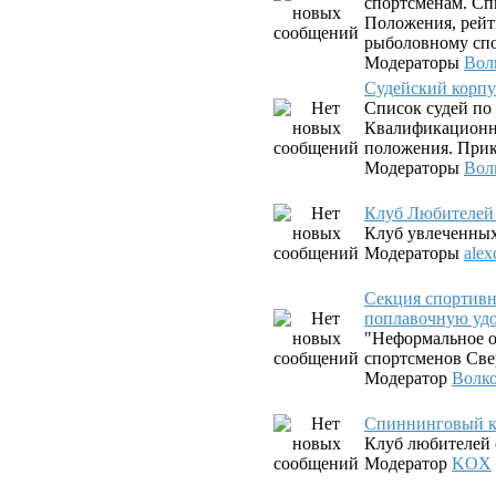
спортсменам. Сп
Положения, рейт
рыболовному спо
Модераторы
Вол
Судейский корпу
Список судей по
Квалификационны
положения. Прик
Модераторы
Вол
Клуб Любителей
Клуб увлеченны
Модераторы
alex
Секция спортив
поплавочную уд
"Неформальное о
спортсменов Све
Модератор
Волк
Спиннинговый к
Клуб любителей 
Модератор
KOX