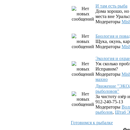
И там есть рыба
Дома хорошо, но 
места вне Уральс
Модераторы
Mis
Биология и пова
Щука, окунь, карп
Модераторы
Mis
Экология и охра
Уж сколько проб
Исправим?
Модераторы
Mis
махно
Движение "ЭКО
рыболовов"
За чистоту озёр и
912-240-75-13
Модераторы
Вол
рыболов
,
Штаб 
Готовимся к рыбалке
Фо