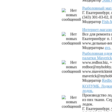
Модератор
Эбис
Рыболовный мага
Г. Екатеринбург, 
(343) 301-03-02, E
Модератор
Fish-
Интернет-магази
Все для ремонта 
Екатеринбург п.
www.дельные-ве
Модераторы
gvr
,
Рыболовная одеж
палатки Maverick
www.redbor.biz, +
redbor@myhobby.
www.mavericktent.
maverick@myhobb
Модератор
Redbo
КОЛУМБ. Лодки 
лодок.
Производство ло
из пвх ткани. С
лодок.
Г. Екатеринбург, 