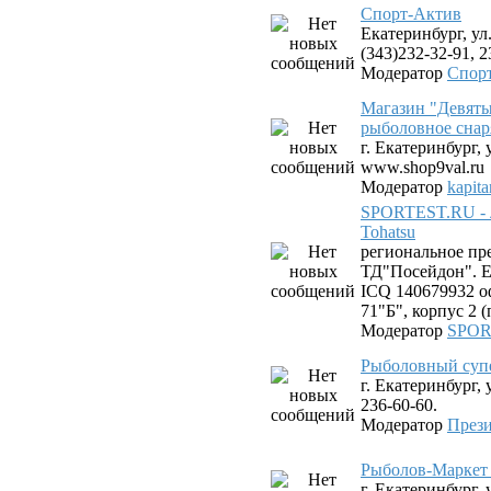
Спорт-Актив
Екатеринбург, ул.
(343)232-32-91, 2
Модератор
Спор
Магазин "Девяты
рыболовное снар
г. Екатеринбург, 
www.shop9val.ru
Модератор
kapit
SPORTEST.RU - 
Tohatsu
региональное пр
ТД"Посейдон". Ек
ICQ 140679932 оф
71"Б", корпус 2 
Модератор
SPOR
Рыболовный суп
г. Екатеринбург, 
236-60-60.
Модератор
Прези
Рыболов-Маркет 
г. Екатеринбург,