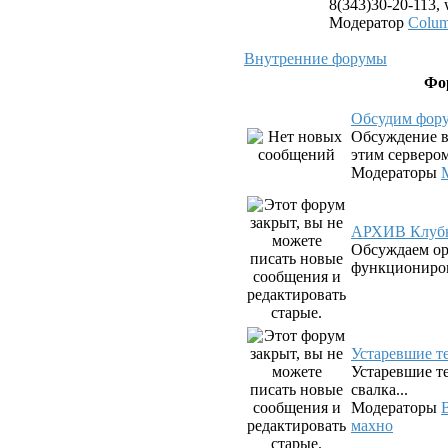
8(343)30-20-113,
Модератор
Colu
Внутренние форумы
Фо
Обсудим фор
Обсуждение в
этим серверо
Модераторы
АРХИВ Клубн
Обсуждаем о
функциониров
Устаревшие 
Устаревшие те
свалка...
Модераторы
махно