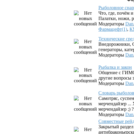
Рыболовное снар
Что, где, почём 
Палатки, ножи, р
Модераторы
Dan
Фармацефт(1)
,
К
Технические сре
Внедорожники, G
генераторы, катер
Модераторы
Dan
Рыбалка и закон
Общение с ГИМС
другие вопросы з
Модераторы
Dan
Словарь рыболова.
Самотряс, суспен
мерчендайзер ...
мерчендайзер ;) ?
Модераторы
Dan
Совместные рей
Закрытый раздел
антибраконьерск