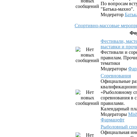
По вопросам вст
"Батька-махно".
Модератор
Батьк
Спортивно-массовые меропри
Фо
Фестивали, маст
выставки и проч
Фестивали и сор
правилам. Прочи
тематики
Модераторы
Фар
Соревнования
Официальные ра
квалификационн
«Рыболовному сп
соревнования в с
правилами.
Календарный пла
Модераторы
Mis
Фармацефт
Рыболовный спо
Официальная ин