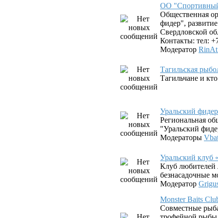
ОО "Спортивный
Общественная о
фидер", развити
Свердловской об
Контакты: тел: +
Модератор
RinAt
Тагильская рыбо
Тагильчане и кто 
Уральский фиде
Региональная об
"Уральский фиде
Модераторы
Vba
Уральский клуб 
Клуб любителей 
безнасадочные 
Модератор
Grigu
Monster Baits C
Совместные рыб
трофейной рыбы 