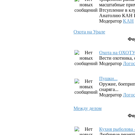
масштабные прим
Втсупление в клу
Анатолию КАН К
Модератор
KAH
Охота на Урале
Фо
Охота на ОХОТ
Вести охотника, 
Модератор
Лого
Пушки...
Оружие, боеприп
снаряга...
Модератор
Лого
Между делом
Фо
Кухня рыболова 
Любимые рецепт