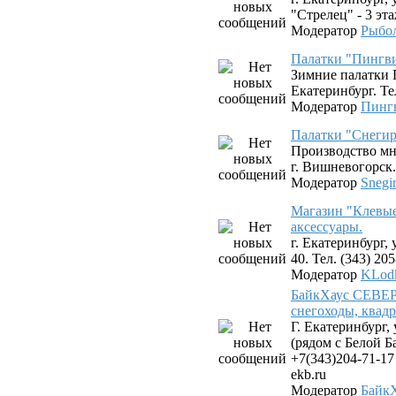
"Стрелец" - 3 эта
Модератор
Рыбо
Палатки "Пингв
Зимние палатки 
Екатеринбург. Тел
Модератор
Пинг
Палатки "Снегир
Производство мн
г. Вишневогорск.
Модератор
Snegi
Магазин "Клевые
аксессуары.
г. Екатеринбург,
40. Тел. (343) 20
Модератор
KLod
БайкХаус СЕВЕР 
снегоходы, квад
Г. Екатеринбург,
(рядом с Белой Б
+7(343)204-71-17
ekb.ru
Модератор
Байк