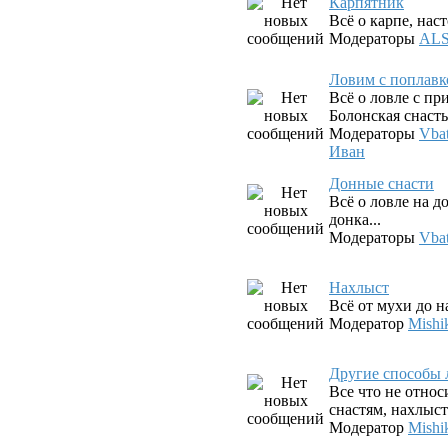
Карпятник
Всё о карпе, наст
Модераторы
AL
Ловим с поплав
Всё о ловле с п
Болонская снасть,
Модераторы
Vba
Иван
Донные снасти
Всё о ловле на д
донка...
Модераторы
Vba
Нахлыст
Всё от мухи до 
Модератор
Mishi
Другие способы 
Все что не относ
снастям, нахлыст
Модератор
Mishi