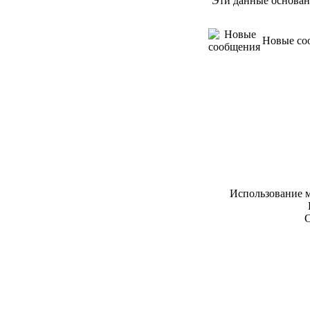
Эти данные основан
Новые со
Использование м
С