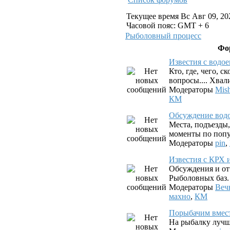
Текущее время Вс Авг 09, 20
Часовой пояс: GMT + 6
Рыболовный процесс
Фо
Известия с водо
Кто, где, чего, с
вопросы.... Хвал
Модераторы
Mis
КМ
Обсуждение вод
Места, подъезды
моменты по попу
Модераторы
pin
,
Известия с КРХ 
Обсуждения и от
Рыболовных баз.
Модераторы
Веч
махно
,
КМ
Порыбачим вмес
На рыбалку лучш