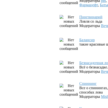
Модераторы
pin
,
Фармацефт
,
Бать
Пингвинарий
Ловля со льда
Модераторы
Веч
Балансир
такие красивые ш
Безнасадочная л
Всё о безнасадк
Модераторы
Веч
Спиннинг
Все о спинингах
способах лова
Модераторы
Mis