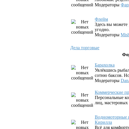
Модераторы
Фар
Флeйм
Здесь вы можете 
угодно.
Модераторы
Mis
Дела торговые
Фо
Барахолка
Увлёкшись рыбал
сотню баксов. Но
Модераторы
Dan
Коммерческие пр
Персональные ко
лиц, мастеровых
Водномоторные и
Кирилла
Всё для комфорт