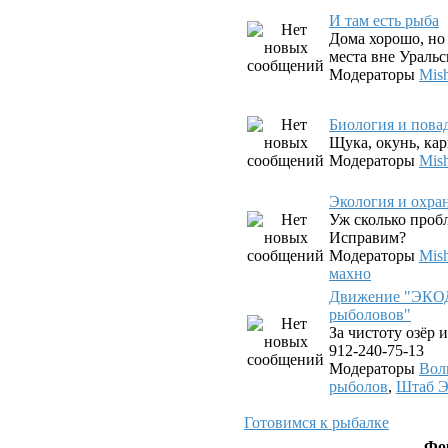
И там есть рыба
Дома хорошо, но 
места вне Уральс
Модераторы
Mis
Биология и пова
Щука, окунь, карп
Модераторы
Mis
Экология и охра
Уж сколько проб
Исправим?
Модераторы
Mis
махно
Движение "ЭКО
рыболовов"
За чистоту озёр и
912-240-75-13
Модераторы
Вол
рыболов
,
Штаб 
Готовимся к рыбалке
Фо