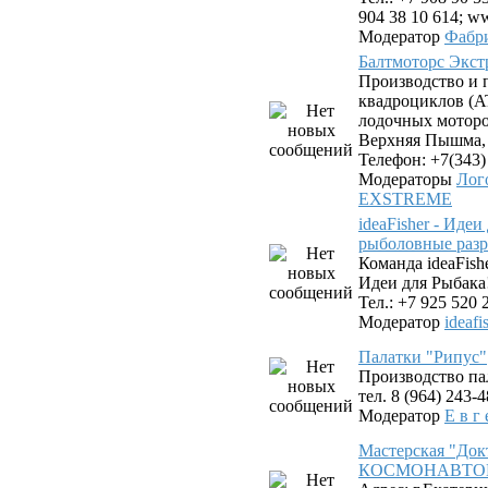
904 38 10 614; ww
Модератор
Фабр
Балтмоторс Экс
Производство и 
квадроциклов (AT
лодочных моторов
Верхняя Пышма, у
Телефон: +7(343)
Модераторы
Лог
EXSTREME
ideaFisher - Иде
рыболовные разр
Команда ideaFis
Идеи для Рыбака
Тел.: +7 925 520 
Модератор
ideafi
Палатки "Рипус"
Производство па
тел. 8 (964) 243-
Модератор
Е в г 
Мастерская "Док
КОСМОНАВТОВ. 