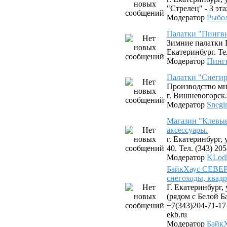
"Стрелец" - 3 эта
Модератор
Рыбо
Палатки "Пингв
Зимние палатки 
Екатеринбург. Тел
Модератор
Пинг
Палатки "Снегир
Производство мн
г. Вишневогорск.
Модератор
Snegi
Магазин "Клевые
аксессуары.
г. Екатеринбург,
40. Тел. (343) 20
Модератор
KLod
БайкХаус СЕВЕР 
снегоходы, квад
Г. Екатеринбург,
(рядом с Белой Б
+7(343)204-71-17
ekb.ru
Модератор
Байк