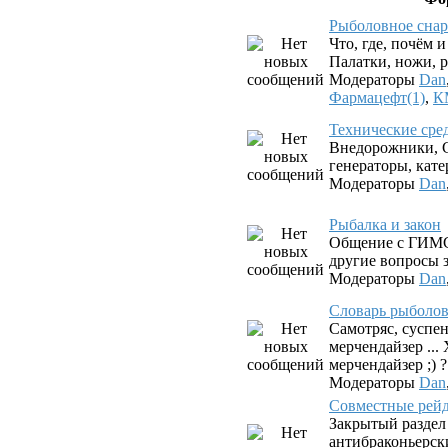
Рыболовное снар
Что, где, почём 
Палатки, ножи, р
Модераторы
Dan
Фармацефт(1)
,
К
Технические сре
Внедорожники, G
генераторы, катер
Модераторы
Dan
Рыбалка и закон
Общение с ГИМС
другие вопросы з
Модераторы
Dan
Словарь рыболова.
Самотряс, суспен
мерчендайзер ...
мерчендайзер ;) ?
Модераторы
Dan
Совместные рей
Закрытый раздел
антибраконьерск