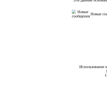
Эти данные основан
Новые со
Использование м
С