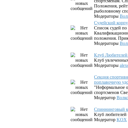
спортсменам. Сп
Положения, рейт
рыболовному спо
Модераторы
Вол
Судейский корпу
Список судей по
Квалификационны
положения. Прик
Модераторы
Вол
Клуб Любителей
Клуб увлеченны
Модераторы
alex
Секция спортив
поплавочную уд
"Неформальное о
спортсменов Све
Модератор
Волк
Спиннинговый к
Клуб любителей 
Модератор
KOX