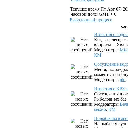
Текущее время Пт Авг 07, 20
Часовой пояс: GMT + 6
Рыболовный процесс
Фо
Известия с водо
Кто, где, чего, с
вопросы.... Хвал
Модераторы
Mis
КМ
Обсуждение вод
Места, подъезды
моменты по попу
Модераторы
pin
,
Известия с КРХ 
Обсуждения и от
Рыболовных баз.
Модераторы
Веч
махно
,
КМ
Порыбачим вмес
На рыбалку лучш