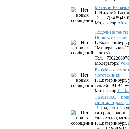
Магазин Рыбачок
Г. Нижний Тагил,
Тел. +7(3435)450
Модератор
Alexa
Лодочные тенты 
Пошив, изготовл
Г. Екатеринбург,
"Минеральная-1"
звонку).
Тел. +790226807
Модераторы
vok
EkaMoto - ремон
мототехники
Г. Екатеринбург, 
тел. 361-94-94. 
Модератор
EkaMo
ТЕРНИКС – поши
спорта, отдыха, 
Тенты, чехлы, су
катеров, лодочн
снегоходов, мото
Г. Екатеринбург, 
Тел.: +7 908 90 5