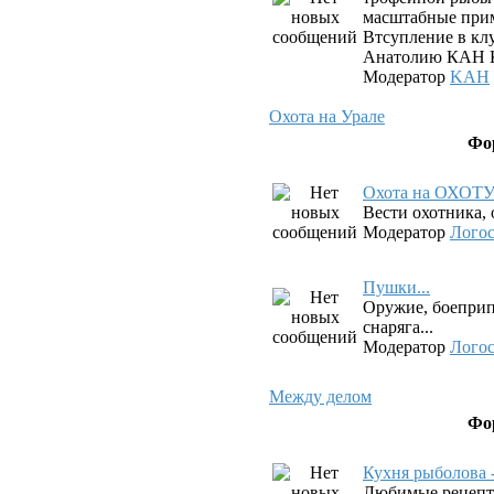
масштабные прим
Втсупление в клу
Анатолию КАН К
Модератор
KAH
Охота на Урале
Фо
Охота на ОХОТ
Вести охотника, 
Модератор
Лого
Пушки...
Оружие, боеприп
снаряга...
Модератор
Лого
Между делом
Фо
Кухня рыболова 
Любимые рецепт