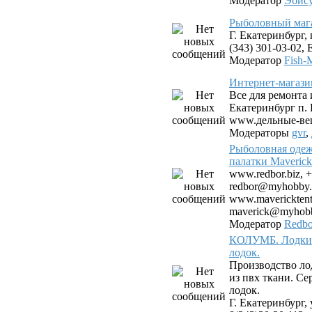
Модератор
Эбис
Рыболовный мага
Г. Екатеринбург, 
(343) 301-03-02, E
Модератор
Fish-
Интернет-магази
Все для ремонта 
Екатеринбург п.
www.дельные-ве
Модераторы
gvr
,
Рыболовная одеж
палатки Maverick
www.redbor.biz, +
redbor@myhobby.
www.mavericktent.
maverick@myhobb
Модератор
Redbo
КОЛУМБ. Лодки 
лодок.
Производство ло
из пвх ткани. С
лодок.
Г. Екатеринбург, 