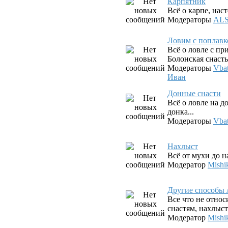
Карпятник
Всё о карпе, наст
Модераторы
AL
Ловим с поплав
Всё о ловле с п
Болонская снасть,
Модераторы
Vba
Иван
Донные снасти
Всё о ловле на д
донка...
Модераторы
Vba
Нахлыст
Всё от мухи до 
Модератор
Mishi
Другие способы 
Все что не относ
снастям, нахлыст
Модератор
Mishi