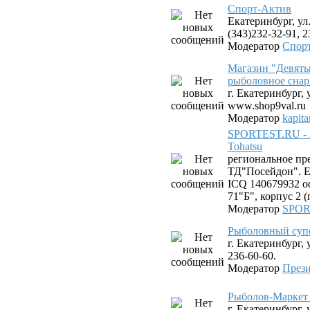
Спорт-Актив
Екатеринбург, ул.
(343)232-32-91, 2
Модератор
Спор
Магазин "Девяты
рыболовное снар
г. Екатеринбург, 
www.shop9val.ru
Модератор
kapit
SPORTEST.RU - 
Tohatsu
региональное пр
ТД"Посейдон". Ек
ICQ 140679932 оф
71"Б", корпус 2 
Модератор
SPOR
Рыболовный суп
г. Екатеринбург, 
236-60-60.
Модератор
Прези
Рыболов-Маркет 
г. Екатеринбург,