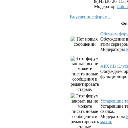
8(343)30-20-113,
Модератор
Colu
Внутренние форумы
Фо
Обсудим фор
Обсуждение в
этим серверо
Модераторы
АРХИВ Клубн
Обсуждаем о
функциониров
Устаревшие 
Устаревшие те
свалка...
Модераторы
махно