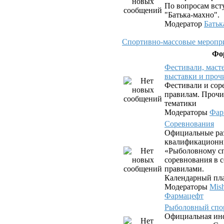
По вопросам вст
"Батька-махно".
Модератор
Батьк
Спортивно-массовые меропри
Фо
Фестивали, маст
выставки и проч
Фестивали и сор
правилам. Прочи
тематики
Модераторы
Фар
Соревнования
Официальные ра
квалификационн
«Рыболовному сп
соревнования в с
правилами.
Календарный пла
Модераторы
Mis
Фармацефт
Рыболовный спо
Официальная ин