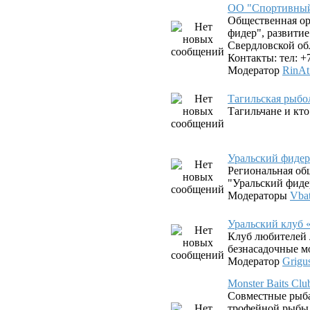
ОО "Спортивный
Общественная о
фидер", развити
Свердловской об
Контакты: тел: +
Модератор
RinAt
Тагильская рыбо
Тагильчане и кто 
Уральский фиде
Региональная об
"Уральский фиде
Модераторы
Vba
Уральский клуб 
Клуб любителей 
безнасадочные 
Модератор
Grigu
Monster Baits C
Совместные рыб
трофейной рыбы 