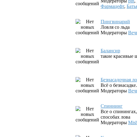
Модераторы
pin
,
Фармацефт
,
Бать
Пингвинарий
Ловля со льда
Модераторы
Веч
Балансир
такие красивые ш
Безнасадочная л
Всё о безнасадк
Модераторы
Веч
Спиннинг
Все о спинингах
способах лова
Модераторы
Mis