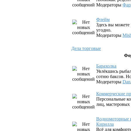
Модераторы
Фар
Флeйм
Здесь вы можете 
угодно.
Модераторы
Mis
Дела торговые
Фо
Барахолка
Увлёкшись рыбал
сотню баксов. Но
Модераторы
Dan
Коммерческие пр
Персональные ко
лиц, мастеровых
Водномоторные и
Кирилла
Всё для комфорт