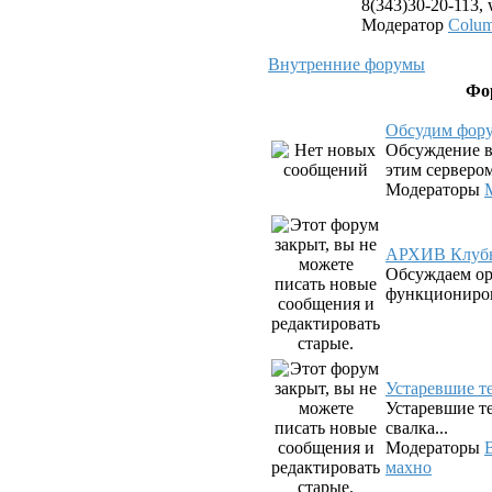
8(343)30-20-113,
Модератор
Colu
Внутренние форумы
Фо
Обсудим фор
Обсуждение в
этим серверо
Модераторы
АРХИВ Клубн
Обсуждаем о
функциониров
Устаревшие 
Устаревшие те
свалка...
Модераторы
махно