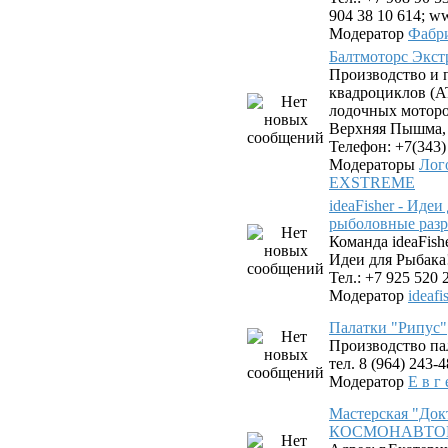
904 38 10 614; ww
Модератор
Фабр
Балтмоторс Экс
Производство и 
квадроциклов (AT
лодочных моторов
Верхняя Пышма, у
Телефон: +7(343)
Модераторы
Лог
EXSTREME
ideaFisher - Иде
рыболовные разр
Команда ideaFis
Идеи для Рыбака
Тел.: +7 925 520 
Модератор
ideafi
Палатки "Рипус"
Производство па
тел. 8 (964) 243-
Модератор
Е в г 
Мастерская "Док
КОСМОНАВТОВ. 