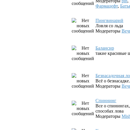
Модераторы
pin
,
Фармацефт
,
Бать
Пингвинарий
Ловля со льда
Модераторы
Веч
Балансир
такие красивые ш
Безнасадочная л
Всё о безнасадк
Модераторы
Веч
Спиннинг
Все о спинингах
способах лова
Модераторы
Mis