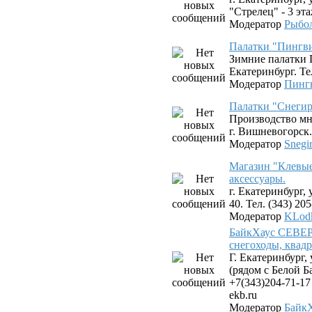
"Стрелец" - 3 эта
Модератор
Рыбо
Палатки "Пингв
Зимние палатки 
Екатеринбург. Тел
Модератор
Пинг
Палатки "Снегир
Производство мн
г. Вишневогорск.
Модератор
Snegi
Магазин "Клевые
аксессуары.
г. Екатеринбург,
40. Тел. (343) 20
Модератор
KLod
БайкХаус СЕВЕР 
снегоходы, квад
Г. Екатеринбург,
(рядом с Белой Б
+7(343)204-71-17
ekb.ru
Модератор
Байк