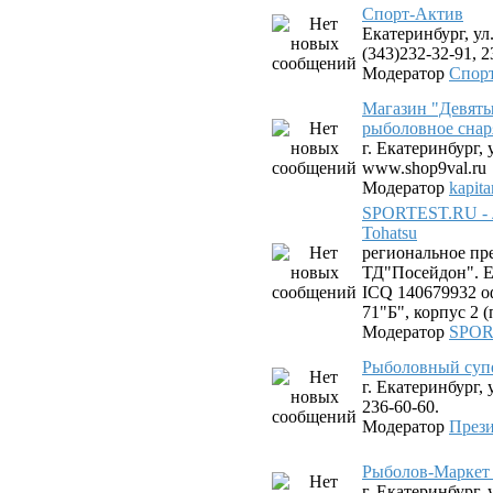
Спорт-Актив
Екатеринбург, ул.
(343)232-32-91, 2
Модератор
Спор
Магазин "Девяты
рыболовное снар
г. Екатеринбург, 
www.shop9val.ru
Модератор
kapit
SPORTEST.RU - 
Tohatsu
региональное пр
ТД"Посейдон". Ек
ICQ 140679932 оф
71"Б", корпус 2 
Модератор
SPOR
Рыболовный суп
г. Екатеринбург, 
236-60-60.
Модератор
Прези
Рыболов-Маркет 
г. Екатеринбург,