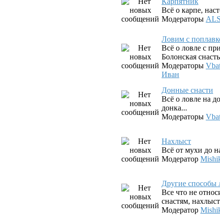
Карпятник
Всё о карпе, наст
Модераторы
AL
Ловим с поплав
Всё о ловле с п
Болонская снасть,
Модераторы
Vba
Иван
Донные снасти
Всё о ловле на д
донка...
Модераторы
Vba
Нахлыст
Всё от мухи до 
Модератор
Mishi
Другие способы 
Все что не относ
снастям, нахлыст
Модератор
Mishi