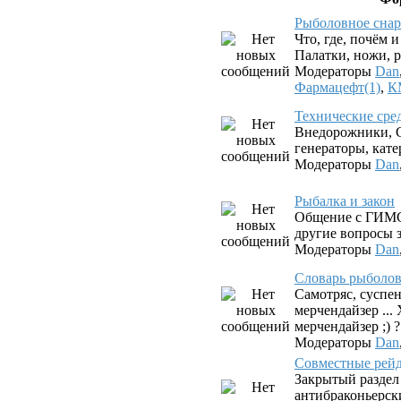
Рыболовное снар
Что, где, почём 
Палатки, ножи, р
Модераторы
Dan
Фармацефт(1)
,
К
Технические сре
Внедорожники, G
генераторы, катер
Модераторы
Dan
Рыбалка и закон
Общение с ГИМС
другие вопросы з
Модераторы
Dan
Словарь рыболова.
Самотряс, суспен
мерчендайзер ...
мерчендайзер ;) ?
Модераторы
Dan
Совместные рей
Закрытый раздел
антибраконьерск