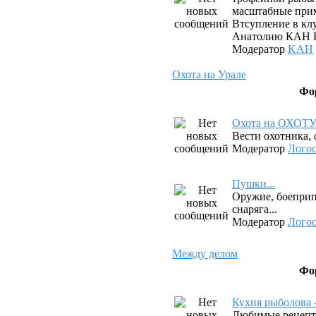
масштабные прим
Втсупление в клу
Анатолию КАН К
Модератор
KAH
Охота на Урале
Фо
Охота на ОХОТ
Вести охотника, 
Модератор
Лого
Пушки...
Оружие, боеприп
снаряга...
Модератор
Лого
Между делом
Фо
Кухня рыболова 
Любимые рецепт