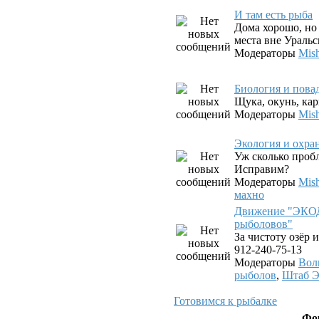
И там есть рыба
Дома хорошо, но 
места вне Уральс
Модераторы
Mis
Биология и пова
Щука, окунь, карп
Модераторы
Mis
Экология и охра
Уж сколько проб
Исправим?
Модераторы
Mis
махно
Движение "ЭКО
рыболовов"
За чистоту озёр и
912-240-75-13
Модераторы
Вол
рыболов
,
Штаб 
Готовимся к рыбалке
Фо