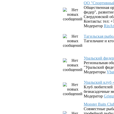
ОО "Спортивный
Общественная о
фидер", развити
Свердловской об
Контакты: тел: +
Модератор
RinAt
Тагильская рыбо
Тагильчане и кто 
Уральский фиде
Региональная об
"Уральский фиде
Модераторы
Vba
Уральский клуб 
Клуб любителей 
безнасадочные 
Модератор
Grigu
Monster Baits C
Совместные рыб
трофейной рыбы 