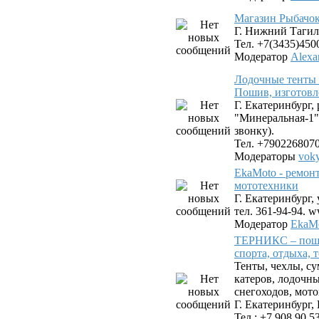
Магазин Рыбачок
Г. Нижний Тагил,
Тел. +7(3435)450
Модератор
Alexa
Лодочные тенты 
Пошив, изготовл
Г. Екатеринбург,
"Минеральная-1"
звонку).
Тел. +790226807
Модераторы
vok
EkaMoto - ремон
мототехники
Г. Екатеринбург, 
тел. 361-94-94. 
Модератор
EkaMo
ТЕРНИКС – поши
спорта, отдыха, 
Тенты, чехлы, су
катеров, лодочн
снегоходов, мото
Г. Екатеринбург, 
Тел.: +7 908 90 5