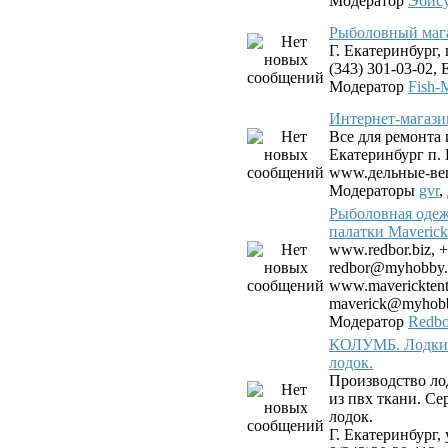
Модератор
Эбис
Рыболовный мага
Г. Екатеринбург, 
(343) 301-03-02, E
Модератор
Fish-
Интернет-магази
Все для ремонта 
Екатеринбург п.
www.дельные-ве
Модераторы
gvr
,
Рыболовная одеж
палатки Maverick
www.redbor.biz, +
redbor@myhobby.
www.mavericktent.
maverick@myhobb
Модератор
Redbo
КОЛУМБ. Лодки 
лодок.
Производство ло
из пвх ткани. С
лодок.
Г. Екатеринбург, 