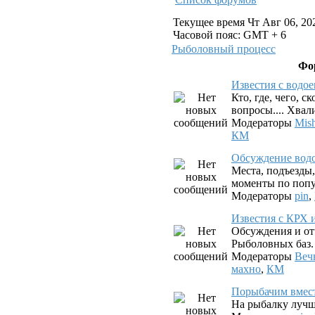
Текущее время Чт Авг 06, 20
Часовой пояс: GMT + 6
Рыболовный процесс
Фо
Известия с водо
Кто, где, чего, с
вопросы.... Хвал
Модераторы
Mis
КМ
Обсуждение вод
Места, подъезды
моменты по попу
Модераторы
pin
,
Известия с КРХ 
Обсуждения и от
Рыболовных баз.
Модераторы
Веч
махно
,
КМ
Порыбачим вмес
На рыбалку лучш