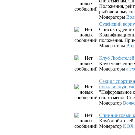
спортсменам. Сп
Положения, рейт
рыболовному спо
Модераторы
Вол
Судейский корпу
Список судей по
Квалификационны
положения. Прик
Модераторы
Вол
Клуб Любителей
Клуб увлеченны
Модераторы
alex
Секция спортив
поплавочную уд
"Неформальное о
спортсменов Све
Модератор
Волк
Спиннинговый к
Клуб любителей 
Модератор
KOX