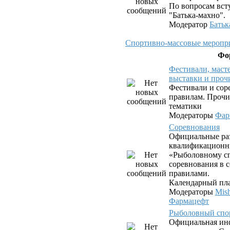
По вопросам вст
"Батька-махно".
Модератор
Батьк
Спортивно-массовые меропри
Фо
Фестивали, маст
выставки и проч
Фестивали и сор
правилам. Прочи
тематики
Модераторы
Фар
Соревнования
Официальные ра
квалификационн
«Рыболовному сп
соревнования в с
правилами.
Календарный пла
Модераторы
Mis
Фармацефт
Рыболовный спо
Официальная ин