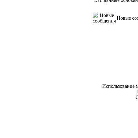
Эти данные основан
Новые со
Использование м
С