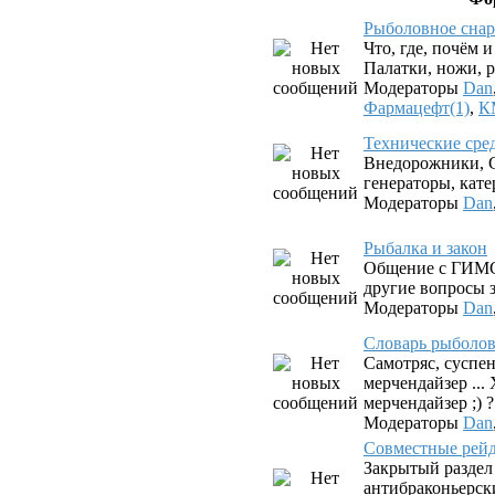
Рыболовное снар
Что, где, почём 
Палатки, ножи, р
Модераторы
Dan
Фармацефт(1)
,
К
Технические сре
Внедорожники, G
генераторы, катер
Модераторы
Dan
Рыбалка и закон
Общение с ГИМС
другие вопросы з
Модераторы
Dan
Словарь рыболова.
Самотряс, суспен
мерчендайзер ...
мерчендайзер ;) ?
Модераторы
Dan
Совместные рей
Закрытый раздел
антибраконьерск