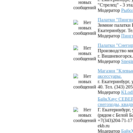
"Стрелец" - 3 эта
Модератор
Рыбо
Палатки "Пингв
Зимние палатки 
Екатеринбург. Тел
Модератор
Пинг
Палатки "Снегир
Производство мн
г. Вишневогорск.
Модератор
Snegi
Магазин "Клевые
аксессуары.
г. Екатеринбург,
40. Тел. (343) 20
Модератор
KLod
БайкХаус СЕВЕР 
снегоходы, квад
Г. Екатеринбург,
(рядом с Белой Б
+7(343)204-71-17
ekb.ru
Модератор
Байк