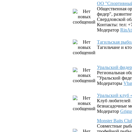
ОО "Спортивный
Общественная о
фидер", развити
Свердловской об
Контакты: тел: +
Модератор
RinAt
Тагильская рыбо
Тагильчане и кто 
Уральский фиде
Региональная об
"Уральский фиде
Модераторы
Vba
Уральский клуб 
Клуб любителей 
безнасадочные 
Модератор
Grigu
Monster Baits C
Совместные рыб
трофейной рыбы 