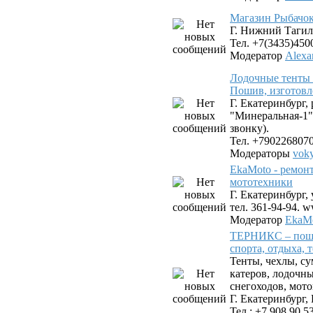
Магазин Рыбачок
Г. Нижний Тагил,
Тел. +7(3435)450
Модератор
Alexa
Лодочные тенты 
Пошив, изготовл
Г. Екатеринбург,
"Минеральная-1"
звонку).
Тел. +790226807
Модераторы
vok
EkaMoto - ремон
мототехники
Г. Екатеринбург, 
тел. 361-94-94. 
Модератор
EkaMo
ТЕРНИКС – поши
спорта, отдыха, 
Тенты, чехлы, су
катеров, лодочн
снегоходов, мото
Г. Екатеринбург, 
Тел.: +7 908 90 5