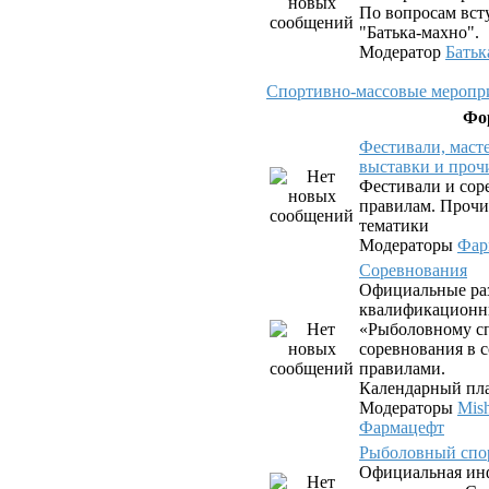
По вопросам вст
"Батька-махно".
Модератор
Батьк
Спортивно-массовые меропри
Фо
Фестивали, маст
выставки и проч
Фестивали и сор
правилам. Прочи
тематики
Модераторы
Фар
Соревнования
Официальные ра
квалификационн
«Рыболовному сп
соревнования в с
правилами.
Календарный пла
Модераторы
Mis
Фармацефт
Рыболовный спо
Официальная ин