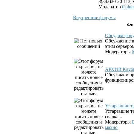
8(343)30-20-113,
Модератор
Colu
Внутренние форумы
Фо
Обсудим фор
Обсуждение в
этим серверо
Модераторы
АРХИВ Клубн
Обсуждаем о
функциониров
Устаревшие 
Устаревшие те
свалка...
Модераторы
махно