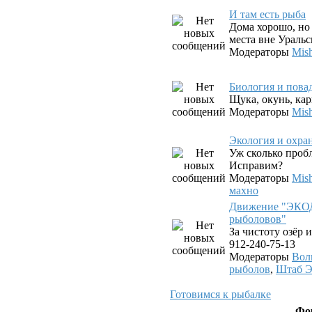
И там есть рыба
Дома хорошо, но 
места вне Уральс
Модераторы
Mis
Биология и пова
Щука, окунь, карп
Модераторы
Mis
Экология и охра
Уж сколько проб
Исправим?
Модераторы
Mis
махно
Движение "ЭКО
рыболовов"
За чистоту озёр и
912-240-75-13
Модераторы
Вол
рыболов
,
Штаб 
Готовимся к рыбалке
Фо