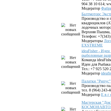
904 38 10 614; ww
Модератор
Фабр
Балтмоторс Экс
Производство и 
квадроциклов (AT
лодочных моторов
Верхняя Пышма, у
Телефон: +7(343)
Модераторы
Лог
EXSTREME
ideaFisher - Иде
рыболовные разр
Команда ideaFis
Идеи для Рыбака
Тел.: +7 925 520 
Модератор
ideafi
Палатки "Рипус"
Производство па
тел. 8 (964) 243-
Модератор
Е в г 
Мастерская "Док
КОСМОНАВТОВ. 