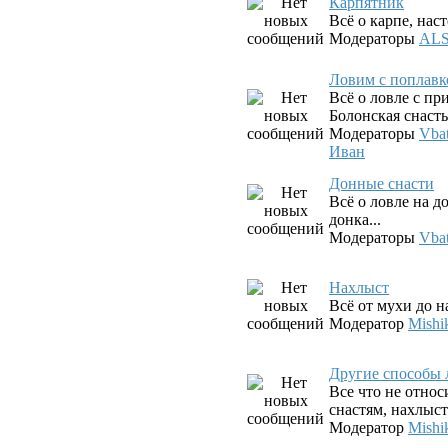
Карпятник
Всё о карпе, наст
Модераторы
AL
Ловим с поплав
Всё о ловле с п
Болонская снасть,
Модераторы
Vba
Иван
Донные снасти
Всё о ловле на д
донка...
Модераторы
Vba
Нахлыст
Всё от мухи до 
Модератор
Mishi
Другие способы 
Все что не относ
снастям, нахлыст
Модератор
Mishi