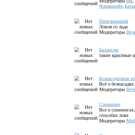
Модераторы
pin
,
Фармацефт
,
Бать
Пингвинарий
Ловля со льда
Модераторы
Веч
Балансир
такие красивые ш
Безнасадочная л
Всё о безнасадк
Модераторы
Веч
Спиннинг
Все о спинингах
способах лова
Модераторы
Mis