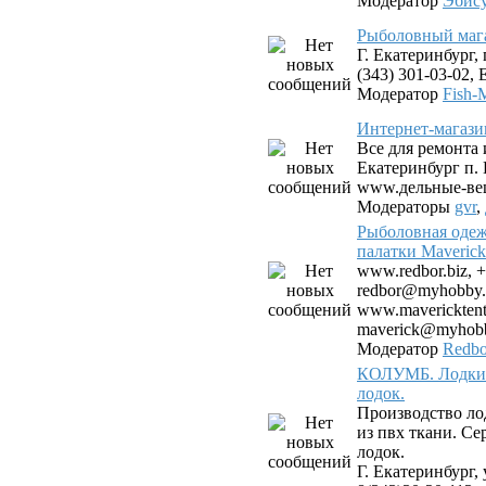
Модератор
Эбис
Рыболовный мага
Г. Екатеринбург, 
(343) 301-03-02, E
Модератор
Fish-
Интернет-магази
Все для ремонта 
Екатеринбург п.
www.дельные-ве
Модераторы
gvr
,
Рыболовная одеж
палатки Maverick
www.redbor.biz, +
redbor@myhobby.
www.mavericktent.
maverick@myhobb
Модератор
Redbo
КОЛУМБ. Лодки 
лодок.
Производство ло
из пвх ткани. С
лодок.
Г. Екатеринбург, 