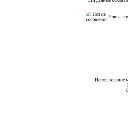
Эти данные основан
Новые со
Использование м
С