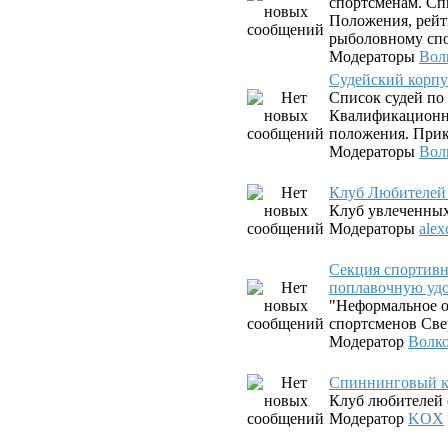
спортсменам. Сп
Положения, рейт
рыболовному спо
Модераторы
Вол
Судейский корпу
Список судей по
Квалификационны
положения. Прик
Модераторы
Вол
Клуб Любителей
Клуб увлеченны
Модераторы
alex
Секция спортив
поплавочную уд
"Неформальное о
спортсменов Све
Модератор
Волк
Спиннинговый к
Клуб любителей 
Модератор
KOX