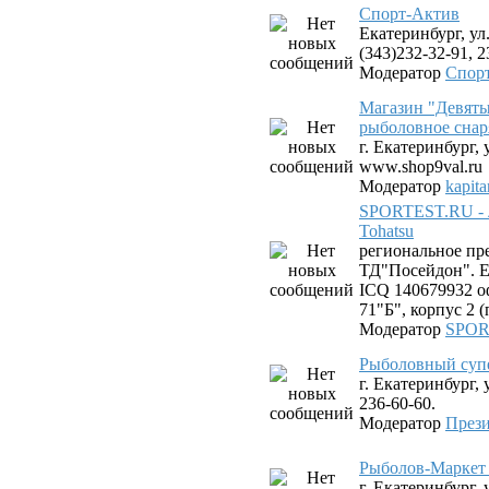
Спорт-Актив
Екатеринбург, ул.
(343)232-32-91, 2
Модератор
Спор
Магазин "Девяты
рыболовное снар
г. Екатеринбург, 
www.shop9val.ru
Модератор
kapit
SPORTEST.RU - 
Tohatsu
региональное пр
ТД"Посейдон". Ек
ICQ 140679932 оф
71"Б", корпус 2 
Модератор
SPOR
Рыболовный суп
г. Екатеринбург, 
236-60-60.
Модератор
Прези
Рыболов-Маркет 
г. Екатеринбург,