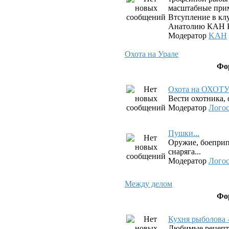
масштабные прим
Втсупление в клу
Анатолию КАН К
Модератор
KAH
Охота на Урале
Фо
Охота на ОХОТ
Вести охотника, 
Модератор
Лого
Пушки...
Оружие, боеприп
снаряга...
Модератор
Лого
Между делом
Фо
Кухня рыболова 
Любимые рецепт