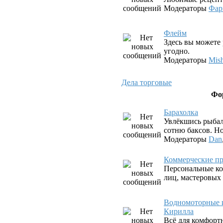
Модераторы
Фар
Флeйм
Здесь вы можете 
угодно.
Модераторы
Mis
Дела торговые
Фо
Барахолка
Увлёкшись рыбал
сотню баксов. Но
Модераторы
Dan
Коммерческие пр
Персональные ко
лиц, мастеровых
Водномоторные и
Кирилла
Всё для комфорт