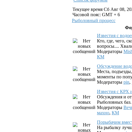
Текущее время Сб Авг 08, 20
Часовой пояс: GMT + 6
Рыболовный процесс
Фо
Известия с водо
Кто, где, чего, с
вопросы.... Хвал
Модераторы
Mis
КМ
Обсуждение вод
Места, подъезды
моменты по попу
Модераторы
pin
,
Известия с КРХ 
Обсуждения и от
Рыболовных баз.
Модераторы
Веч
махно
,
КМ
Порыбачим вмес
На рыбалку лучш