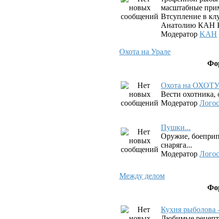
масштабные прим
Втсупление в клу
Анатолию КАН К
Модератор
KAH
Охота на Урале
Фо
Охота на ОХОТ
Вести охотника, 
Модератор
Лого
Пушки...
Оружие, боеприп
снаряга...
Модератор
Лого
Между делом
Фо
Кухня рыболова 
Любимые рецепт