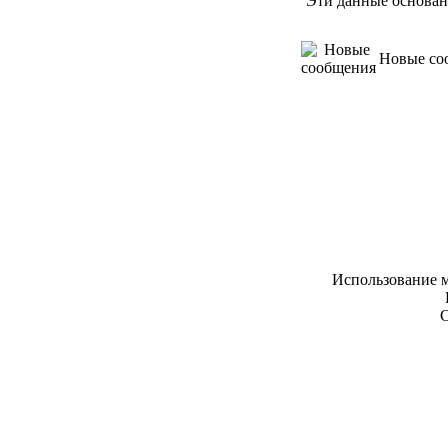
Эти данные основан
Новые со
Использование м
С