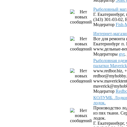
Модератор
Эбис
Рыболовный мага
Г. Екатеринбург, 
(343) 301-03-02, E
Модератор
Fish-
Интернет-магази
Все для ремонта 
Екатеринбург п.
www.дельные-ве
Модераторы
gvr
,
Рыболовная одеж
палатки Maverick
www.redbor.biz, +
redbor@myhobby.
www.mavericktent.
maverick@myhobb
Модератор
Redbo
КОЛУМБ. Лодки 
лодок.
Производство ло
из пвх ткани. С
лодок.
Г. Екатеринбург, 