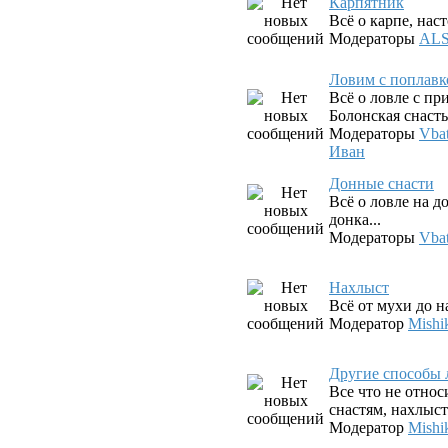
Карпятник
Всё о карпе, наст
Модераторы
AL
Ловим с поплав
Всё о ловле с п
Болонская снасть,
Модераторы
Vba
Иван
Донные снасти
Всё о ловле на д
донка...
Модераторы
Vba
Нахлыст
Всё от мухи до 
Модератор
Mishi
Другие способы 
Все что не относ
снастям, нахлыст
Модератор
Mishi