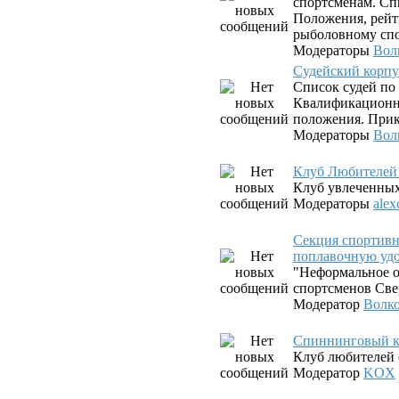
спортсменам. Сп
Положения, рейт
рыболовному спо
Модераторы
Вол
Судейский корпу
Список судей по
Квалификационны
положения. Прик
Модераторы
Вол
Клуб Любителей
Клуб увлеченны
Модераторы
alex
Секция спортив
поплавочную уд
"Неформальное о
спортсменов Све
Модератор
Волк
Спиннинговый к
Клуб любителей 
Модератор
KOX