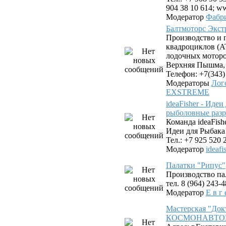
904 38 10 614; ww
Модератор
Фабр
Балтмоторс Экс
Производство и 
квадроциклов (AT
лодочных моторов
Верхняя Пышма, у
Телефон: +7(343)
Модераторы
Лог
EXSTREME
ideaFisher - Иде
рыболовные разр
Команда ideaFis
Идеи для Рыбака
Тел.: +7 925 520 
Модератор
ideafi
Палатки "Рипус"
Производство па
тел. 8 (964) 243-
Модератор
Е в г 
Мастерская "Док
КОСМОНАВТОВ. 