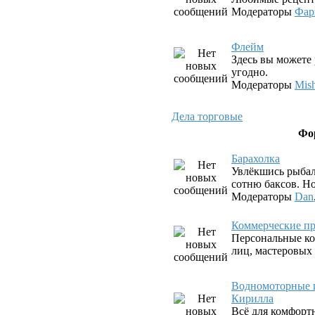
Модераторы
Фар
Флeйм
Здесь вы можете 
угодно.
Модераторы
Mis
Дела торговые
Фо
Барахолка
Увлёкшись рыбал
сотню баксов. Но
Модераторы
Dan
Коммерческие пр
Персональные ко
лиц, мастеровых
Водномоторные и
Кирилла
Всё для комфорт