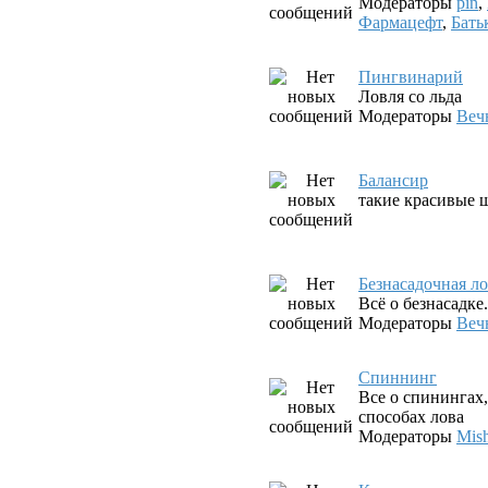
Модераторы
pin
,
Фармацефт
,
Бать
Пингвинарий
Ловля со льда
Модераторы
Веч
Балансир
такие красивые ш
Безнасадочная л
Всё о безнасадк
Модераторы
Веч
Спиннинг
Все о спинингах
способах лова
Модераторы
Mis