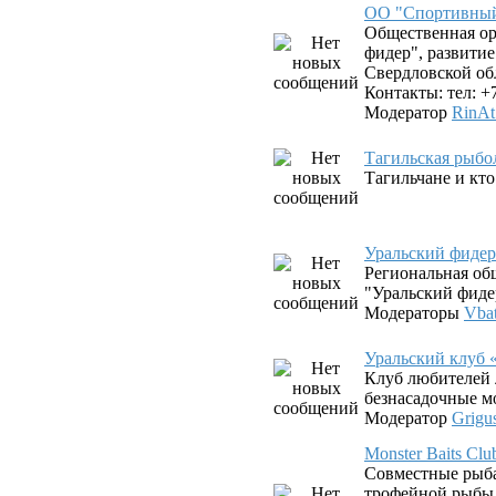
ОО "Спортивный
Общественная о
фидер", развити
Свердловской об
Контакты: тел: +
Модератор
RinAt
Тагильская рыбо
Тагильчане и кто 
Уральский фиде
Региональная об
"Уральский фиде
Модераторы
Vba
Уральский клуб 
Клуб любителей 
безнасадочные 
Модератор
Grigu
Monster Baits C
Совместные рыб
трофейной рыбы 