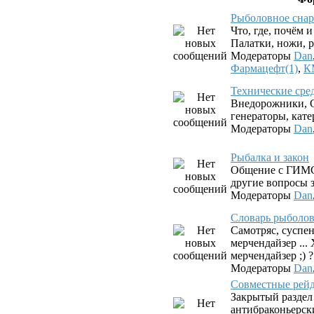
Рыболовное снар
Что, где, почём 
Палатки, ножи, р
Модераторы
Dan
Фармацефт(1)
,
К
Технические сре
Внедорожники, G
генераторы, катер
Модераторы
Dan
Рыбалка и закон
Общение с ГИМС
другие вопросы з
Модераторы
Dan
Словарь рыболова.
Самотряс, суспен
мерчендайзер ...
мерчендайзер ;) ?
Модераторы
Dan
Совместные рей
Закрытый раздел
антибраконьерск