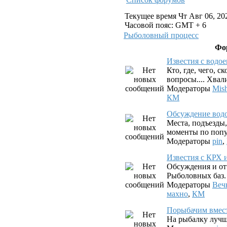
Текущее время Чт Авг 06, 20
Часовой пояс: GMT + 6
Рыболовный процесс
Фо
Известия с водо
Кто, где, чего, с
вопросы.... Хвал
Модераторы
Mis
КМ
Обсуждение вод
Места, подъезды
моменты по попу
Модераторы
pin
,
Известия с КРХ 
Обсуждения и от
Рыболовных баз.
Модераторы
Веч
махно
,
КМ
Порыбачим вмес
На рыбалку лучш