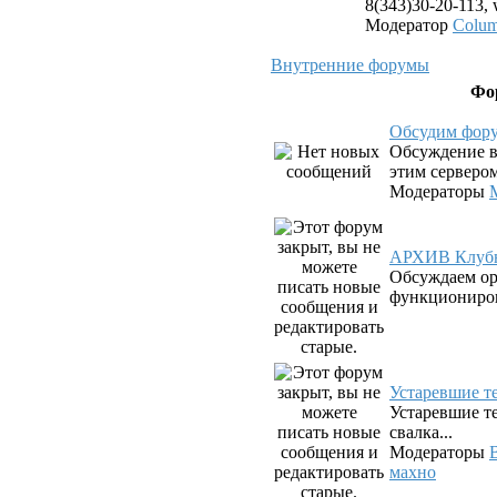
8(343)30-20-113,
Модератор
Colu
Внутренние форумы
Фо
Обсудим фор
Обсуждение в
этим серверо
Модераторы
АРХИВ Клубн
Обсуждаем о
функциониров
Устаревшие 
Устаревшие те
свалка...
Модераторы
махно