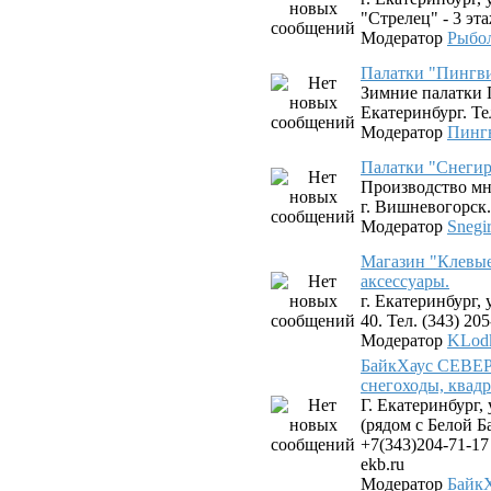
"Стрелец" - 3 эта
Модератор
Рыбо
Палатки "Пингв
Зимние палатки 
Екатеринбург. Тел
Модератор
Пинг
Палатки "Снегир
Производство мн
г. Вишневогорск.
Модератор
Snegi
Магазин "Клевые
аксессуары.
г. Екатеринбург,
40. Тел. (343) 20
Модератор
KLod
БайкХаус СЕВЕР 
снегоходы, квад
Г. Екатеринбург,
(рядом с Белой Б
+7(343)204-71-17
ekb.ru
Модератор
Байк