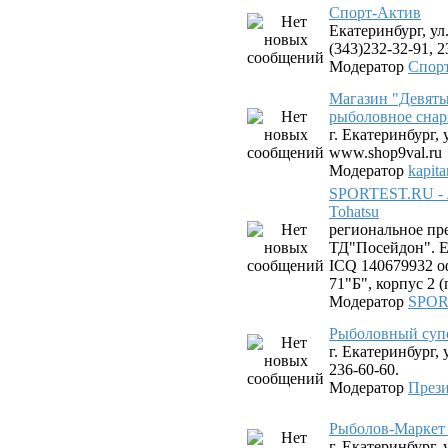
Спорт-Актив
Екатеринбург, ул.
(343)232-32-91, 2
Модератор
Спор
Магазин "Девяты
рыболовное снар
г. Екатеринбург, 
www.shop9val.ru
Модератор
kapit
SPORTEST.RU - 
Tohatsu
региональное пр
ТД"Посейдон". Ек
ICQ 140679932 оф
71"Б", корпус 2 
Модератор
SPOR
Рыболовный суп
г. Екатеринбург, 
236-60-60.
Модератор
Прези
Рыболов-Маркет 
г. Екатеринбург,