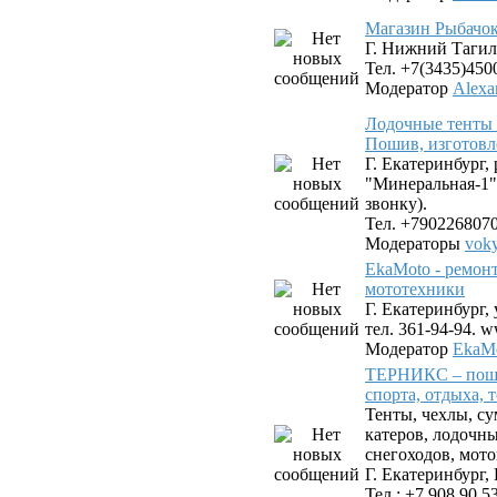
Магазин Рыбачок
Г. Нижний Тагил,
Тел. +7(3435)450
Модератор
Alexa
Лодочные тенты 
Пошив, изготовл
Г. Екатеринбург,
"Минеральная-1"
звонку).
Тел. +790226807
Модераторы
vok
EkaMoto - ремон
мототехники
Г. Екатеринбург, 
тел. 361-94-94. 
Модератор
EkaMo
ТЕРНИКС – поши
спорта, отдыха, 
Тенты, чехлы, су
катеров, лодочн
снегоходов, мото
Г. Екатеринбург, 
Тел.: +7 908 90 5