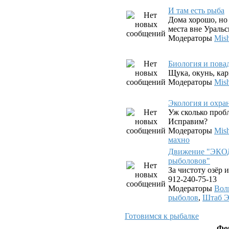
И там есть рыба
Дома хорошо, но 
места вне Уральс
Модераторы
Mis
Биология и пова
Щука, окунь, карп
Модераторы
Mis
Экология и охра
Уж сколько проб
Исправим?
Модераторы
Mis
махно
Движение "ЭКО
рыболовов"
За чистоту озёр и
912-240-75-13
Модераторы
Вол
рыболов
,
Штаб 
Готовимся к рыбалке
Фо