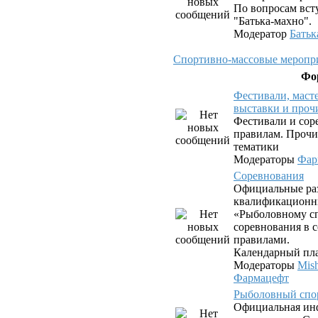
По вопросам вст
"Батька-махно".
Модератор
Батьк
Спортивно-массовые меропри
Фо
Фестивали, маст
выставки и проч
Фестивали и сор
правилам. Прочи
тематики
Модераторы
Фар
Соревнования
Официальные ра
квалификационн
«Рыболовному сп
соревнования в с
правилами.
Календарный пла
Модераторы
Mis
Фармацефт
Рыболовный спо
Официальная ин