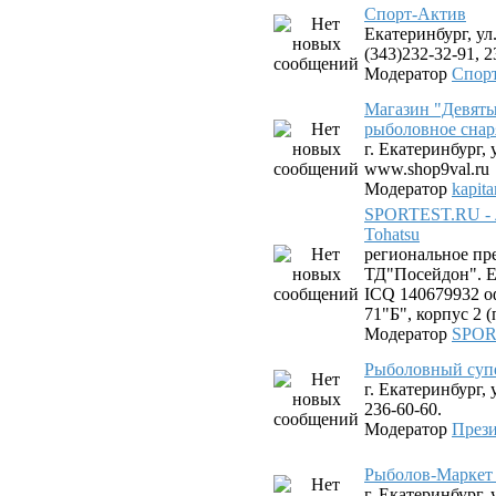
Спорт-Актив
Екатеринбург, ул.
(343)232-32-91, 2
Модератор
Спор
Магазин "Девяты
рыболовное снар
г. Екатеринбург, 
www.shop9val.ru
Модератор
kapit
SPORTEST.RU - 
Tohatsu
региональное пр
ТД"Посейдон". Ек
ICQ 140679932 оф
71"Б", корпус 2 
Модератор
SPOR
Рыболовный суп
г. Екатеринбург, 
236-60-60.
Модератор
Прези
Рыболов-Маркет 
г. Екатеринбург,