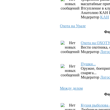
масштабные прим
Втсупление в клу
Анатолию КАН К
Модератор
KAH
Охота на Урале
Фо
Охота на ОХОТ
Вести охотника, 
Модератор
Лого
Пушки...
Оружие, боеприп
снаряга...
Модератор
Лого
Между делом
Фо
Кухня рыболова 
Любимые рецепт