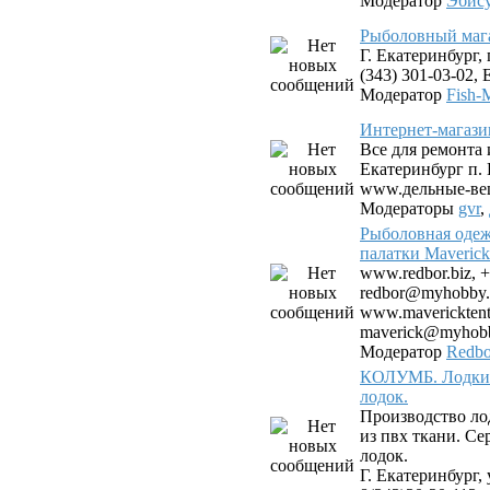
Модератор
Эбис
Рыболовный мага
Г. Екатеринбург, 
(343) 301-03-02, E
Модератор
Fish-
Интернет-магази
Все для ремонта 
Екатеринбург п.
www.дельные-ве
Модераторы
gvr
,
Рыболовная одеж
палатки Maverick
www.redbor.biz, +
redbor@myhobby.
www.mavericktent.
maverick@myhobb
Модератор
Redbo
КОЛУМБ. Лодки 
лодок.
Производство ло
из пвх ткани. С
лодок.
Г. Екатеринбург, 