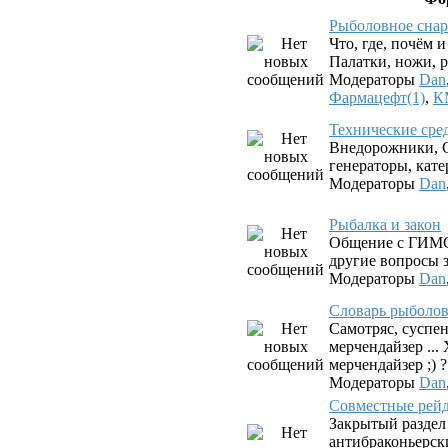
Рыболовное снар
Что, где, почём 
Палатки, ножи, р
Модераторы
Dan
Фармацефт(1)
,
К
Технические сре
Внедорожники, G
генераторы, катер
Модераторы
Dan
Рыбалка и закон
Общение с ГИМС
другие вопросы з
Модераторы
Dan
Словарь рыболова.
Самотряс, суспен
мерчендайзер ...
мерчендайзер ;) ?
Модераторы
Dan
Совместные рей
Закрытый раздел
антибраконьерск