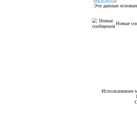
Василич14
Эти данные основан
Новые со
Использование м
С