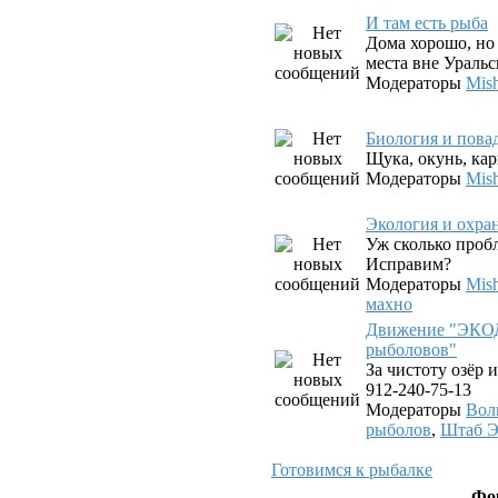
И там есть рыба
Дома хорошо, но 
места вне Уральс
Модераторы
Mis
Биология и пова
Щука, окунь, карп
Модераторы
Mis
Экология и охра
Уж сколько проб
Исправим?
Модераторы
Mis
махно
Движение "ЭКО
рыболовов"
За чистоту озёр и
912-240-75-13
Модераторы
Вол
рыболов
,
Штаб 
Готовимся к рыбалке
Фо