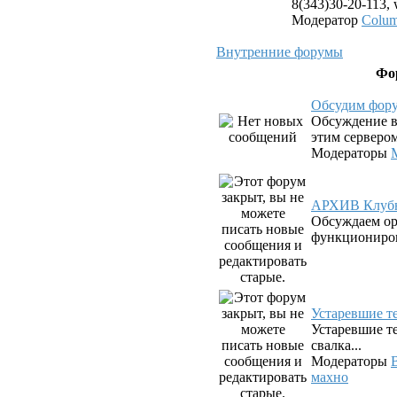
8(343)30-20-113,
Модератор
Colu
Внутренние форумы
Фо
Обсудим фор
Обсуждение в
этим серверо
Модераторы
АРХИВ Клубн
Обсуждаем о
функциониров
Устаревшие 
Устаревшие те
свалка...
Модераторы
махно