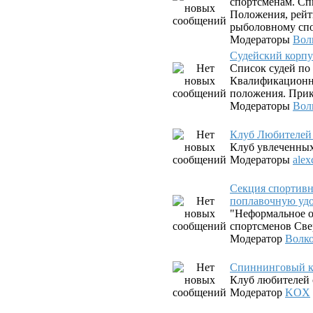
спортсменам. Сп
Положения, рейт
рыболовному спо
Модераторы
Вол
Судейский корпу
Список судей по
Квалификационны
положения. Прик
Модераторы
Вол
Клуб Любителей
Клуб увлеченны
Модераторы
alex
Секция спортив
поплавочную уд
"Неформальное о
спортсменов Све
Модератор
Волк
Спиннинговый к
Клуб любителей 
Модератор
KOX