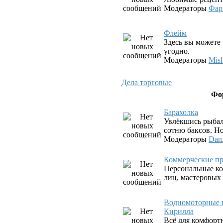
Модераторы
Фар
Флeйм
Здесь вы можете 
угодно.
Модераторы
Mis
Дела торговые
Фо
Барахолка
Увлёкшись рыбал
сотню баксов. Но
Модераторы
Dan
Коммерческие пр
Персональные ко
лиц, мастеровых
Водномоторные и
Кирилла
Всё для комфорт