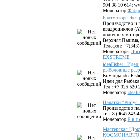
904 38 10 614; ww
Модератор
Фабр
Балтмоторс Экс
Производство и 
квадроциклов (AT
лодочных моторов
Верхняя Пышма, у
Телефон: +7(343)
Модераторы
Лог
EXSTREME
ideaFisher - Иде
рыболовные разр
Команда ideaFis
Идеи для Рыбака
Тел.: +7 925 520 
Модератор
ideafi
Палатки "Рипус"
Производство па
тел. 8 (964) 243-
Модератор
Е в г 
Мастерская "Док
КОСМОНАВТОВ. 