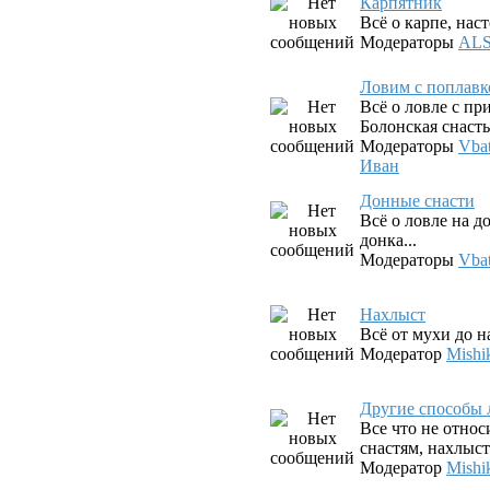
Карпятник
Всё о карпе, наст
Модераторы
AL
Ловим с поплав
Всё о ловле с п
Болонская снасть,
Модераторы
Vba
Иван
Донные снасти
Всё о ловле на д
донка...
Модераторы
Vba
Нахлыст
Всё от мухи до 
Модератор
Mishi
Другие способы 
Все что не относ
снастям, нахлыст
Модератор
Mishi