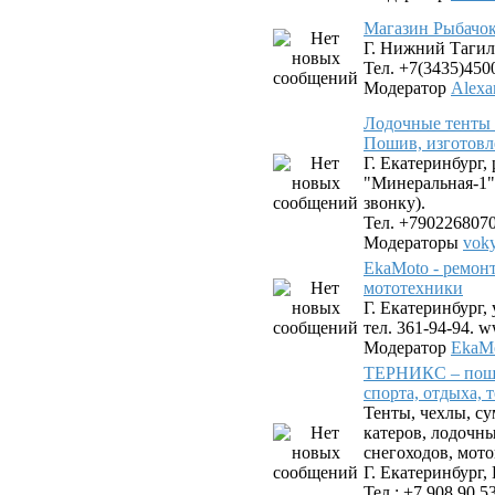
Магазин Рыбачок
Г. Нижний Тагил,
Тел. +7(3435)450
Модератор
Alexa
Лодочные тенты 
Пошив, изготовл
Г. Екатеринбург,
"Минеральная-1"
звонку).
Тел. +790226807
Модераторы
vok
EkaMoto - ремон
мототехники
Г. Екатеринбург, 
тел. 361-94-94. 
Модератор
EkaMo
ТЕРНИКС – поши
спорта, отдыха, 
Тенты, чехлы, су
катеров, лодочн
снегоходов, мото
Г. Екатеринбург, 
Тел.: +7 908 90 5