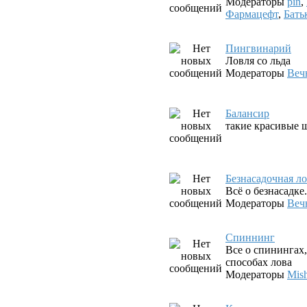
Модераторы
pin
,
Фармацефт
,
Бать
Пингвинарий
Ловля со льда
Модераторы
Веч
Балансир
такие красивые ш
Безнасадочная л
Всё о безнасадк
Модераторы
Веч
Спиннинг
Все о спинингах
способах лова
Модераторы
Mis