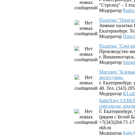
"Стрелец" - 3 эта
Модератор
Рыбо
Палатки "Пингв
Зимние палатки 
Екатеринбург. Тел
Модератор
Пинг
Палатки "Снегир
Производство мн
г. Вишневогорск.
Модератор
Snegi
Магазин "Клевые
аксессуары.
г. Екатеринбург,
40. Тел. (343) 20
Модератор
KLod
БайкХаус СЕВЕР 
снегоходы, квад
Г. Екатеринбург,
(рядом с Белой Б
+7(343)204-71-17
ekb.ru
Модератор
Байк