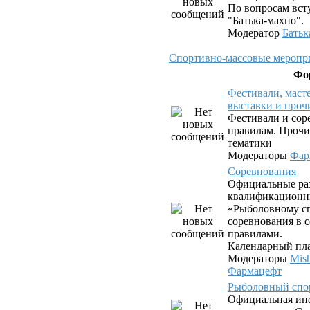
По вопросам вст
"Батька-махно".
Модератор
Батьк
Спортивно-массовые меропри
Фо
Фестивали, маст
выставки и проч
Фестивали и сор
правилам. Прочи
тематики
Модераторы
Фар
Соревнования
Официальные ра
квалификационн
«Рыболовному сп
соревнования в с
правилами.
Календарный пла
Модераторы
Mis
Фармацефт
Рыболовный спо
Официальная ин