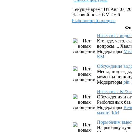
Текущее время Пт Авг 07, 20
Часовой пояс: GMT + 6
Рыболовный процесс
Фо
Известия с водо
Кто, где, чего, с
вопросы.... Хвал
Модераторы
Mis
КМ
Обсуждение вод
Места, подъезды
моменты по попу
Модераторы
pin
,
Известия с КРХ 
Обсуждения и от
Рыболовных баз.
Модераторы
Веч
махно
,
КМ
Порыбачим вмес
На рыбалку лучш