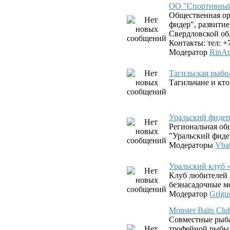
ОО "Спортивный
Общественная о
фидер", развити
Свердловской об
Контакты: тел: +
Модератор
RinAt
Тагильская рыбо
Тагильчане и кто 
Уральский фиде
Региональная об
"Уральский фиде
Модераторы
Vba
Уральский клуб 
Клуб любителей 
безнасадочные 
Модератор
Grigu
Monster Baits C
Совместные рыб
трофейной рыбы 