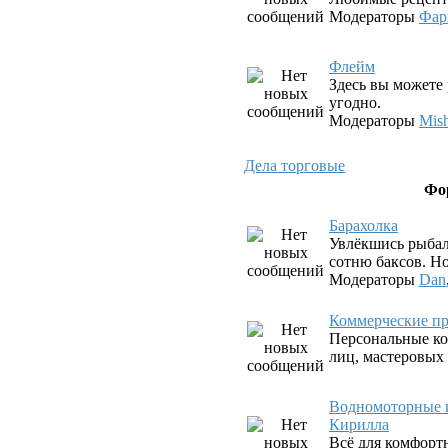
Модераторы
Фар
Флeйм
Здесь вы можете 
угодно.
Модераторы
Mis
Дела торговые
Фо
Барахолка
Увлёкшись рыбал
сотню баксов. Но
Модераторы
Dan
Коммерческие пр
Персональные ко
лиц, мастеровых
Водномоторные и
Кирилла
Всё для комфорт