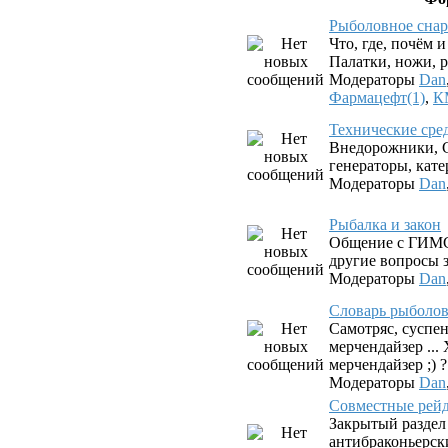
Рыболовное снар
Что, где, почём 
Палатки, ножи, р
Модераторы
Dan
Фармацефт(1)
,
К
Технические сре
Внедорожники, G
генераторы, катер
Модераторы
Dan
Рыбалка и закон
Общение с ГИМС
другие вопросы з
Модераторы
Dan
Словарь рыболова.
Самотряс, суспен
мерчендайзер ...
мерчендайзер ;) ?
Модераторы
Dan
Совместные рей
Закрытый раздел
антибраконьерск