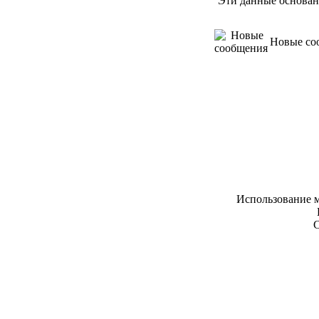
Эти данные основан
Новые со
Использование м
С