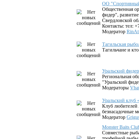
ОО "Спортивный
Общественная о
фидер", развити
Свердловской об
Контакты: тел: +
Модератор
RinAt
Тагильская рыбо
Тагильчане и кто 
Уральский фиде
Региональная об
"Уральский фиде
Модераторы
Vba
Уральский клуб 
Клуб любителей 
безнасадочные 
Модератор
Grigu
Monster Baits C
Совместные рыб
трофейной рыбы 