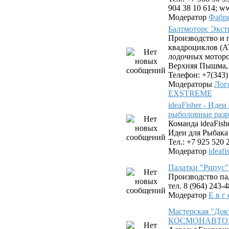
904 38 10 614; ww
Модератор
Фабр
Балтмоторс Экс
Производство и 
квадроциклов (AT
лодочных моторов
Верхняя Пышма, у
Телефон: +7(343)
Модераторы
Лог
EXSTREME
ideaFisher - Иде
рыболовные разр
Команда ideaFis
Идеи для Рыбака
Тел.: +7 925 520 
Модератор
ideafi
Палатки "Рипус"
Производство па
тел. 8 (964) 243-
Модератор
Е в г 
Мастерская "Док
КОСМОНАВТОВ. 