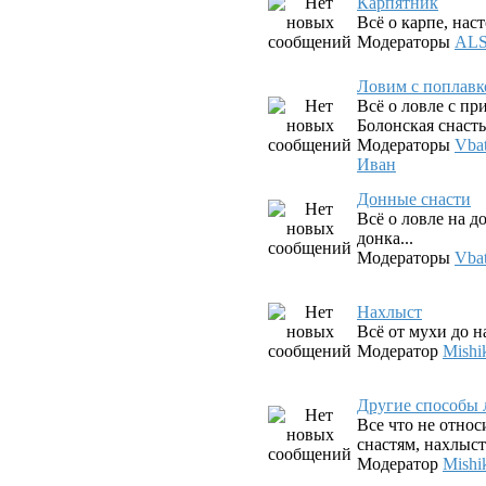
Карпятник
Всё о карпе, наст
Модераторы
AL
Ловим с поплав
Всё о ловле с п
Болонская снасть,
Модераторы
Vba
Иван
Донные снасти
Всё о ловле на д
донка...
Модераторы
Vba
Нахлыст
Всё от мухи до 
Модератор
Mishi
Другие способы 
Все что не относ
снастям, нахлыст
Модератор
Mishi