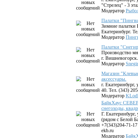
"Стрелец" - 3 эта
Модератор
Рыбо
Палатки "Пингв
Зимние палатки 
Екатеринбург. Тел
Модератор
Пинг
Палатки "Снегир
Производство мн
г. Вишневогорск.
Модератор
Snegi
Магазин "Клевые
аксессуары.
г. Екатеринбург,
40. Тел. (343) 20
Модератор
KLod
БайкХаус СЕВЕР 
снегоходы, квад
Г. Екатеринбург,
(рядом с Белой Б
+7(343)204-71-17
ekb.ru
Модератор
Байк