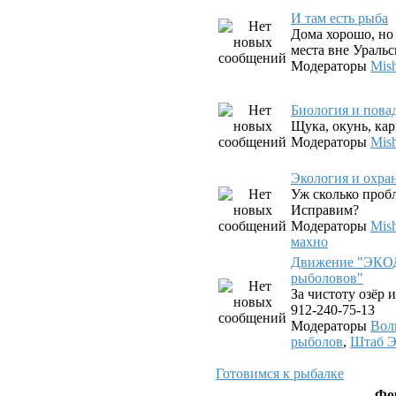
И там есть рыба
Дома хорошо, но 
места вне Уральс
Модераторы
Mis
Биология и пова
Щука, окунь, карп
Модераторы
Mis
Экология и охра
Уж сколько проб
Исправим?
Модераторы
Mis
махно
Движение "ЭКО
рыболовов"
За чистоту озёр и
912-240-75-13
Модераторы
Вол
рыболов
,
Штаб 
Готовимся к рыбалке
Фо