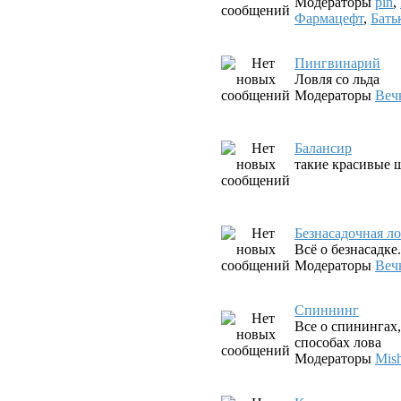
Модераторы
pin
,
Фармацефт
,
Бать
Пингвинарий
Ловля со льда
Модераторы
Веч
Балансир
такие красивые ш
Безнасадочная л
Всё о безнасадк
Модераторы
Веч
Спиннинг
Все о спинингах
способах лова
Модераторы
Mis