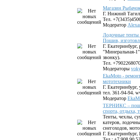
Магазин Рыбачок
Г. Нижний Тагил,
Тел. +7(3435)450
Модератор
Alexa
Лодочные тенты 
Пошив, изготовл
Г. Екатеринбург,
"Минеральная-1"
звонку).
Тел. +790226807
Модераторы
vok
EkaMoto - ремон
мототехники
Г. Екатеринбург, 
тел. 361-94-94. 
Модератор
EkaMo
ТЕРНИКС – поши
спорта, отдыха, 
Тенты, чехлы, су
катеров, лодочн
снегоходов, мото
Г. Екатеринбург, 
Тел.: +7 908 90 5