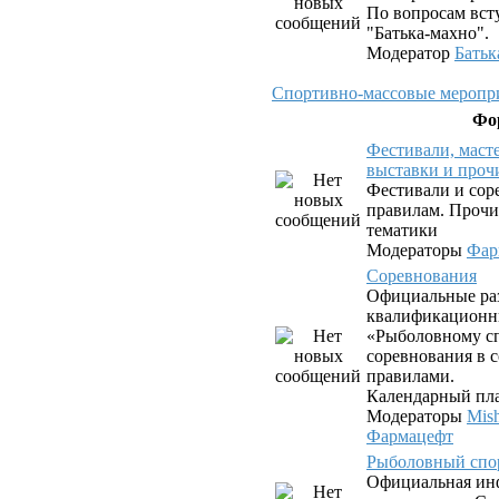
По вопросам вст
"Батька-махно".
Модератор
Батьк
Спортивно-массовые меропри
Фо
Фестивали, маст
выставки и проч
Фестивали и сор
правилам. Прочи
тематики
Модераторы
Фар
Соревнования
Официальные ра
квалификационн
«Рыболовному сп
соревнования в с
правилами.
Календарный пла
Модераторы
Mis
Фармацефт
Рыболовный спо
Официальная ин