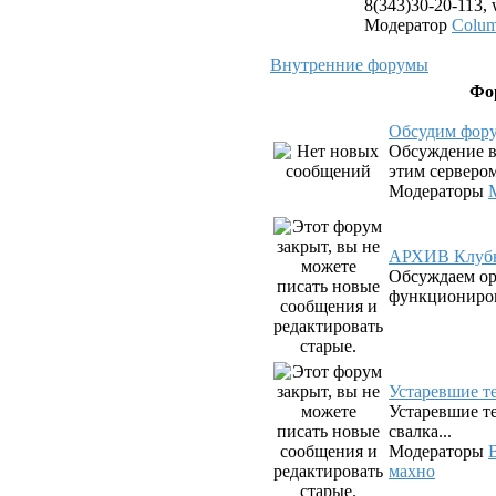
8(343)30-20-113,
Модератор
Colu
Внутренние форумы
Фо
Обсудим фор
Обсуждение в
этим серверо
Модераторы
АРХИВ Клубн
Обсуждаем о
функциониров
Устаревшие 
Устаревшие те
свалка...
Модераторы
махно