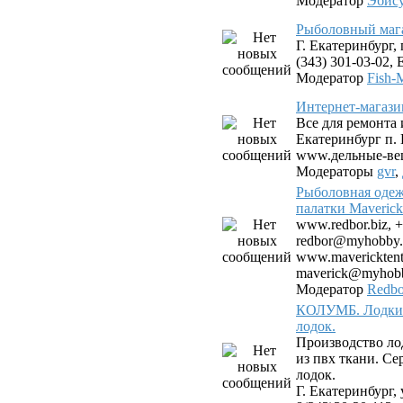
Модератор
Эбис
Рыболовный мага
Г. Екатеринбург, 
(343) 301-03-02, E
Модератор
Fish-
Интернет-магази
Все для ремонта 
Екатеринбург п.
www.дельные-ве
Модераторы
gvr
,
Рыболовная одеж
палатки Maverick
www.redbor.biz, +
redbor@myhobby.
www.mavericktent.
maverick@myhobb
Модератор
Redbo
КОЛУМБ. Лодки 
лодок.
Производство ло
из пвх ткани. С
лодок.
Г. Екатеринбург, 