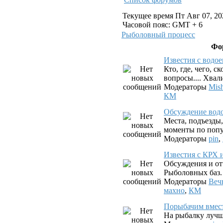
Текущее время Пт Авг 07, 20
Часовой пояс: GMT + 6
Рыболовный процесс
Фо
Известия с водо
Кто, где, чего, с
вопросы.... Хвал
Модераторы
Mis
КМ
Обсуждение вод
Места, подъезды
моменты по попу
Модераторы
pin
,
Известия с КРХ 
Обсуждения и от
Рыболовных баз.
Модераторы
Веч
махно
,
КМ
Порыбачим вмес
На рыбалку лучш