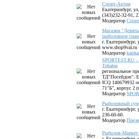
Спорт-Актив
Екатеринбург, ул.
(343)232-32-91, 2
Модератор
Спор
Магазин "Девяты
рыболовное снар
г. Екатеринбург, 
www.shop9val.ru
Модератор
kapit
SPORTEST.RU - 
Tohatsu
региональное пр
ТД"Посейдон". Ек
ICQ 140679932 оф
71"Б", корпус 2 
Модератор
SPOR
Рыболовный суп
г. Екатеринбург, 
236-60-60.
Модератор
Прези
Рыболов-Маркет 
г. Екатеринбург,