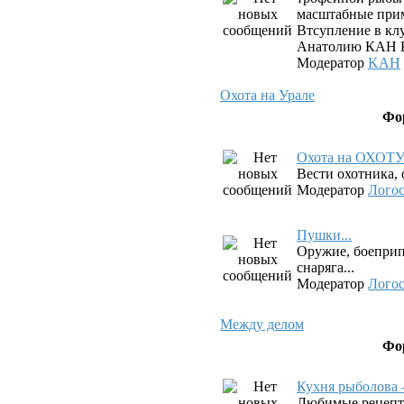
масштабные прим
Втсупление в клу
Анатолию КАН К
Модератор
KAH
Охота на Урале
Фо
Охота на ОХОТ
Вести охотника, 
Модератор
Лого
Пушки...
Оружие, боеприп
снаряга...
Модератор
Лого
Между делом
Фо
Кухня рыболова 
Любимые рецепт