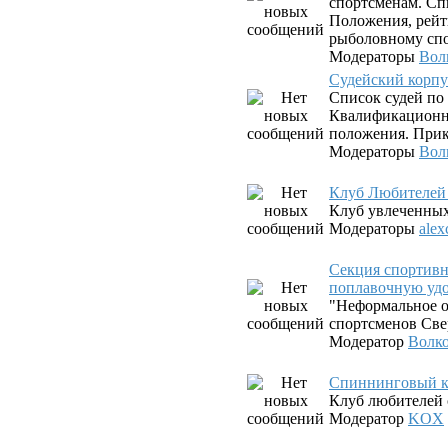
спортсменам. Сп
Положения, рейт
рыболовному спо
Модераторы
Вол
Судейский корпу
Список судей по
Квалификационны
положения. Прик
Модераторы
Вол
Клуб Любителей
Клуб увлеченны
Модераторы
alex
Секция спортив
поплавочную уд
"Неформальное о
спортсменов Све
Модератор
Волк
Спиннинговый к
Клуб любителей 
Модератор
KOX